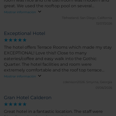
room was nice and the bathroom was modern and
great. We used the rooftop pool on several
occasions, great view from the top. The staff was
Mostrar información
friendly and helpful. We would definitely stay there
Tbfreeland.
San Diego, California
again.
13/07/2026
Exceptional Hotel
The hotel offers Terrace Rooms which made my stay
EXCEPTIONAL! Love this!! Close to many
eateries/coffee and easy walk into the Gothic
Quarter. The hotel facilities and room were
extremely comfortable and the roof top terrace
provides a great view and comfortable place to
Mostrar información
relax.
cdenison2026.
Smyrna, Georgia
01/06/2026
Gran Hotel Calderon
Great hotel in a fantastic location. The staff were