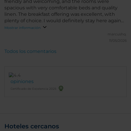
friendly and welcoming, and the rooms were
spacious with very comfortable beds and quality
linen. The breakfast offering was excellent, with
plenty of choice. I would definitely stay here again
when visiting Barcelona.
Mostrar información
marcushq.
11/05/2026
Todos los comentarios
opiniones
Certificado de Excelencia 2025
Hoteles cercanos