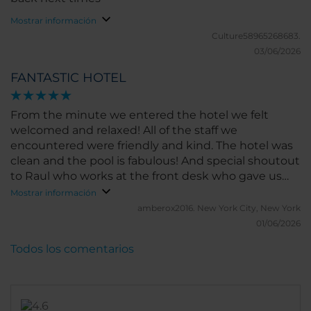
Mostrar información
Culture58965268683.
03/06/2026
FANTASTIC HOTEL
From the minute we entered the hotel we felt
welcomed and relaxed! All of the staff we
encountered were friendly and kind. The hotel was
clean and the pool is fabulous! And special shoutout
to Raul who works at the front desk who gave us
incredible dining recommendations and Kenny
Mostrar información
who works at the bar/dining area!
amberox2016.
New York City, New York
01/06/2026
Todos los comentarios