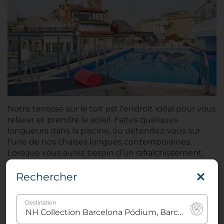
Notre terrasse sur le toit est l’endroit idéal pour vous
relaxer et prendre le soleil. Faites quelques
longueurs dans la piscine, ou détendez-vous sur
l’une de nos chaises longues contemporaines.
Lorsque vous aurez besoin d’un rafraîchissement,
nos serveurs seront heureux de vous apporter un
cocktail ou un en-cas.
Rechercher
Accès gratuit pour les clients de l’établissement
Destination
Chaises longues et serviettes à disposition