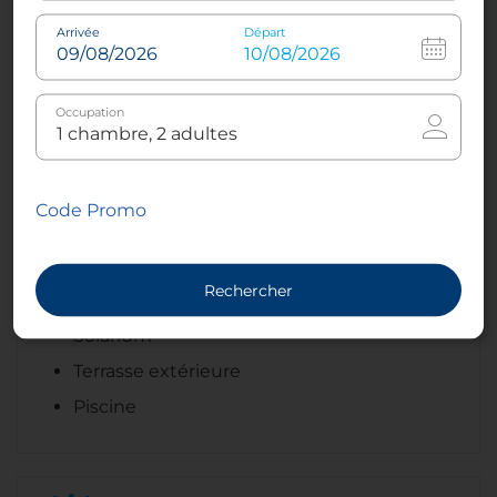
Service au bord de la piscine
Arrivée
Départ
Services
Occupation
Activités
Code Promo
Centre sportif
Massages
Rechercher
Terrasse au dernier étage
Solarium
Terrasse extérieure
Piscine