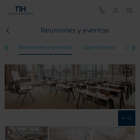
Reuniones y eventos
ones
Reuniones y eventos
Gastronomía
Ofert
42