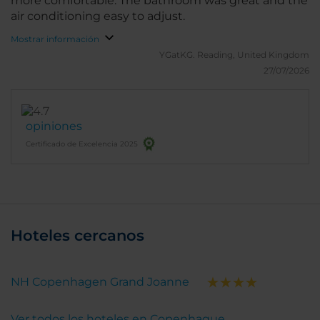
more comfortable. The bathroom was great and the
air conditioning easy to adjust.
Mostrar información
YGatKG.
Reading, United Kingdom
27/07/2026
opiniones
Certificado de Excelencia 2025
Hoteles cercanos
NH Copenhagen Grand Joanne
Ver todos los hoteles en Copenhague