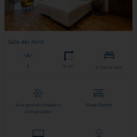
Sala del Atrio
3
31 m²
2
Cama twin
Aire acondicionado o
Sleep Better
climatizador