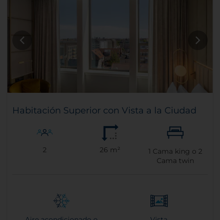
Habitación Superior con Vista a la Ciudad
2
26 m²
1
Cama king o
2
Cama twin
Aire acondicionado o
Vista