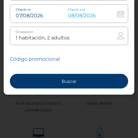
Check-in
Check-out
Ocupación
Habitación Deluxe con Vista a la Ciudad
Código promocional
2
26 m²
1
Cama king
2
Cama twin
Buscar
Aire acondicionado o
Sleep Better
climatizador