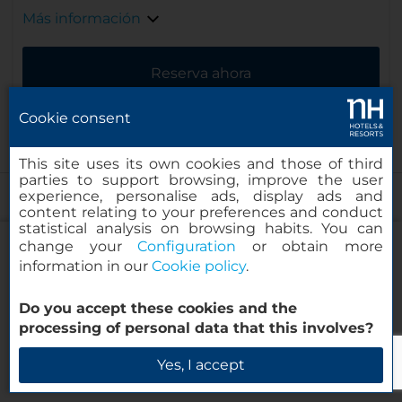
Más información
Reserva ahora
Cookie consent
This site uses its own cookies and those of third
parties to support browsing, improve the user
experience, personalise ads, display ads and
content relating to your preferences and conduct
Nuestros huéspedes nos
statistical analysis on browsing habits. You can
recomiendan:
change your
Configuration
or obtain more
information in our
Cookie policy
.
NH Collection Copenhagen
Excelent hotel
Do you accept these cookies and the
processing of personal data that this involves?
Everything was ok, rooms, cleaning, service,
Verificar disponibilidad
Yes, I accept
atention and breakfast. Reception's people were
helpfull and very polite.