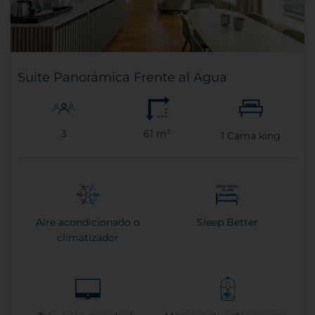
Suite Panorámica Frente al Agua
3
61 m²
1
Cama king
Aire acondicionado o
Sleep Better
climatizador