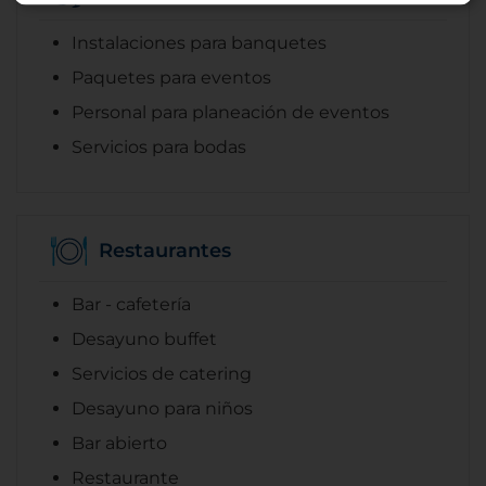
Instalaciones para banquetes
Paquetes para eventos
Personal para planeación de eventos
Servicios para bodas
Restaurantes
Bar - cafetería
Desayuno buffet
Servicios de catering
Desayuno para niños
Bar abierto
Restaurante