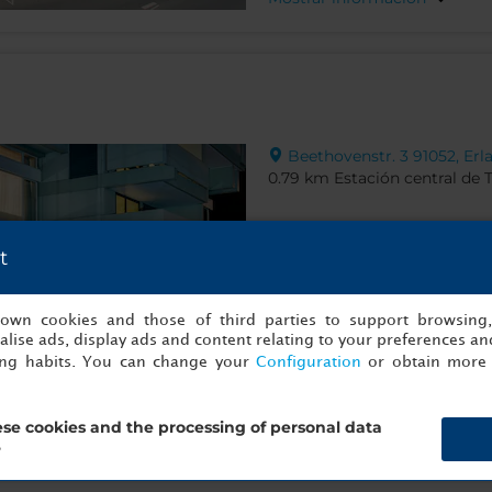
Beethovenstr. 3 91052, Er
0.79 km Estación central de 
t
s own cookies and those of third parties to support browsing
lise ads, display ads and content relating to your preferences and
ing habits. You can change your
Configuration
or obtain more 
se cookies and the processing of personal data
Mostrar información
?