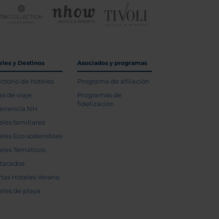
eles y Destinos
Asociados y programas
ectorio de hoteles
Programa de afiliación
as de viaje
Programas de
fidelización
eriencia NH
eles familiares
eles Eco sostenibles
eles Temáticos
tacados
rtas Hoteles Verano
eles de playa