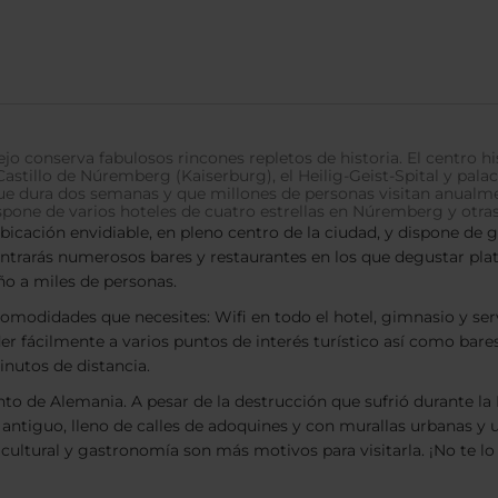
o conserva fabulosos rincones repletos de historia. El centro h
Castillo de Núremberg (Kaiserburg), el Heilig-Geist-Spital y p
e dura dos semanas y que millones de personas visitan anualmen
one de varios hoteles de cuatro estrellas en Núremberg y otras
bicación envidiable, en pleno centro de la ciudad, y dispone de g
trarás numerosos bares y restaurantes en los que degustar plato
ño a miles de personas.
comodidades que necesites: Wifi en todo el hotel, gimnasio y ser
r fácilmente a varios puntos de interés turístico así como bare
inutos de distancia.
o de Alemania. A pesar de la destrucción que sufrió durante la
 antiguo, lleno de calles de adoquines y con murallas urbanas y un
 cultural y gastronomía son más motivos para visitarla. ¡No te lo