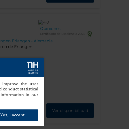
Opiniones
Certificado de Excelencia 2025
langen Erlangen - Alemania
Tren de Erlangen
, improve the user
 conduct statistical
information in our
Ver disponibilidad
Yes, I accept