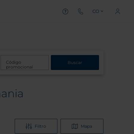
CO
Código
Buscar
promocional
mania
Filtro
Mapa