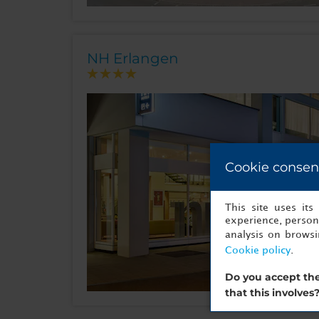
NH Erlangen
Cookie consen
This site uses it
experience, persona
analysis on brows
Cookie policy
.
Do you accept the
that this involves