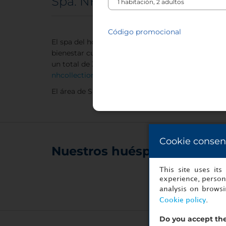
Spa: NH Collection Venezia M
Código promocional
El spa del hotel, ubicado en la primera planta, es
bienestar cuenta con: un baño turco, ducha emoci
un total de 3 camas para masajes y tratamientos. 
nhcollectionmuranovilla@nh-hotels.com
.
El área de SPA & Wellness está abierto de 9:30 a
Cookie consen
Nuestros huéspedes nos r
This site uses it
experience, persona
analysis on brows
Cookie policy
.
Do you accept the