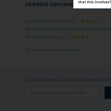
that this involves
Hoteles cercanos
Avani Rio Novo Venice Hotel
NH Collection Venezia Grand Hotel Palazzo dei D
NH Venezia Santa Lucia
Ver todos los hoteles en Venecia
Suscríbete a nuestra newslet