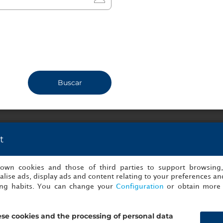
urano Villa
 el lugar perfecto para relajarse después de un día ajetreado de 
onal con aromaterapia, sauna, rincón de relajación y sala de té
Para obtener más información sobre horarios, precios y disponib
Buscar
 18:00 de martes a domingo, los lunes permanecerá cerrado.
t
ecomiendan:
s own cookies and those of third parties to support browsing
lise ads, display ads and content relating to your preferences and
ing habits. You can change your
Configuration
or obtain more 
se cookies and the processing of personal data