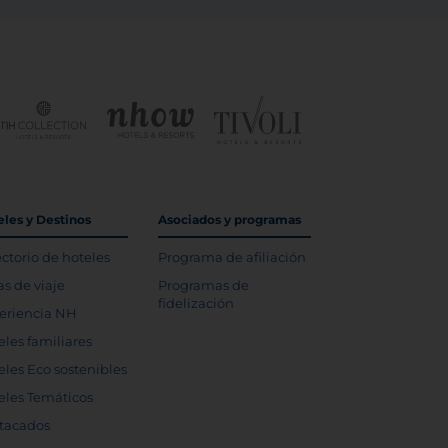
eles y Destinos
Asociados y programas
ectorio de hoteles
Programa de afiliación
as de viaje
Programas de
fidelización
eriencia NH
eles familiares
eles Eco sostenibles
eles Temáticos
tacados