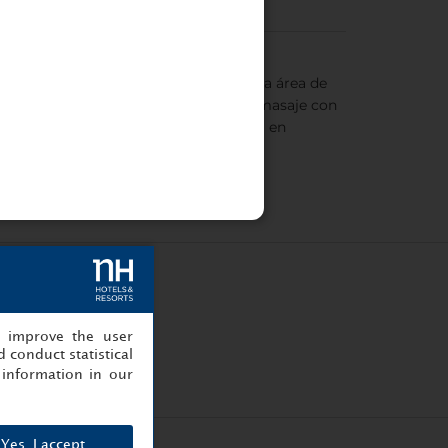
compras o turismo por la ciudad. Nuestra área de
. También encontrarás tres cabinas de masaje con
ilidad, ponte en contacto con el hotel en
, improve the user
 conduct statistical
information in our
Yes, I accept