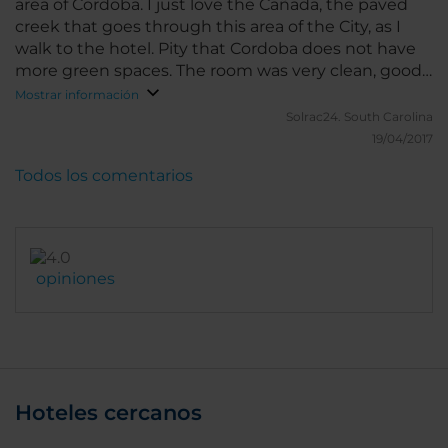
area of Cordoba. I just love the Cañada, the paved
creek that goes through this area of the City, as I
walk to the hotel. Pity that Cordoba does not have
more green spaces. The room was very clean, good
bedding and pillows, ample bathroom and plenty of
Mostrar información
hot water. Decent cable available on the TV, not too
Solrac24.
South Carolina
many foreign channels, or I did not find them. Need
19/04/2017
a channel guide for the TV.
Todos los comentarios
opiniones
Hoteles cercanos