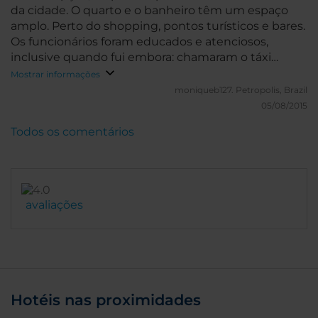
da cidade. O quarto e o banheiro têm um espaço
amplo. Perto do shopping, pontos turísticos e bares.
Os funcionários foram educados e atenciosos,
inclusive quando fui embora: chamaram o táxi
(remis). Fiquei no 10º andar e o Wi-Fi funcionava
Mostrar informações
muito bem.
moniqueb127.
Petropolis, Brazil
05/08/2015
Todos os comentários
avaliações
Hotéis nas proximidades