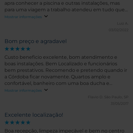
apra conhecer a piscina e outras instalações, mas
para uma viagem a trabalho atendeu em tudo que
se espera.
Mostrar informações
Luiz A.
03/02/2022
Bom preço e agradavel
Custo beneficio excelente, bom atendimento e
boas instalações. Bem Localizado e funcionários
bem prestativos. Recomendo e pretendo quando ir
a Córdoba ficar novamente. Quartos amplo e
confortável, banheiro com uma boa ducha e
banheira.
Mostrar informações
Flavio D.
São Paulo, SP
31/05/2017
Excelente localização!
Boa recepção, limpeza impecável e bem no centro