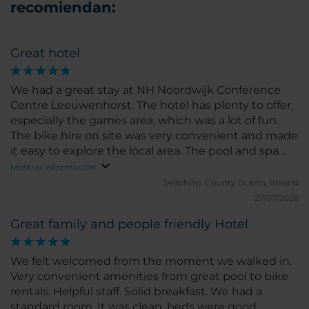
recomiendan:
Great hotel
We had a great stay at NH Noordwijk Conference
Centre Leeuwenhorst. The hotel has plenty to offer,
especially the games area, which was a lot of fun.
The bike hire on site was very convenient and made
it easy to explore the local area. The pool and spa
facilities were excellent and a real highlight of our
Mostrar información
stay. The rooms are a little old-fashioned in terms of
349philip.
County Dublin, Ireland
décor, but they were spotlessly clean and
27/07/2026
comfortable, so we really couldn’t complain. Overall,
Great family and people friendly Hotel
it’s a great hotel with good facilities and friendly
surroundings. We’d definitely consider staying here
again.
We felt welcomed from the moment we walked in.
Very convenient amenities from great pool to bike
rentals. Helpful staff. Solid breakfast. We had a
standard room. It was clean, beds were good.