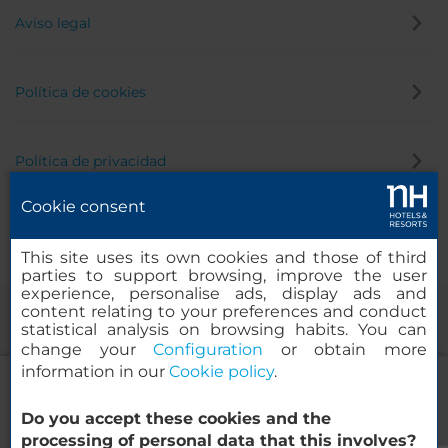
Aviso legal
Política de cookies
Política de privacidad
Cookie consent
Canal de denuncias
This site uses its own cookies and those of third
parties to support browsing, improve the user
experience, personalise ads, display ads and
content relating to your preferences and conduct
statistical analysis on browsing habits. You can
change your
Configuration
or obtain more
information in our
Cookie policy
.
NH Noordwijk Conference Centre
Leeuwenhorst
Do you accept these cookies and the
© 2000-2026 MINOR HOTELS EUROPE & AMERICAS Santa Engracia,
processing of personal data that this involves?