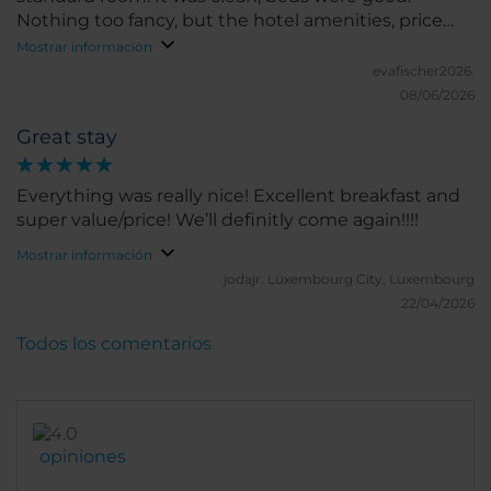
Nothing too fancy, but the hotel amenities, price
and location totally made up for it. We will
Mostrar información
recommend to friends and family.
evafischer2026.
08/06/2026
Great stay
Everything was really nice! Excellent breakfast and
super value/price! We’ll definitly come again!!!!
Mostrar información
jodajr.
Luxembourg City, Luxembourg
22/04/2026
Todos los comentarios
opiniones