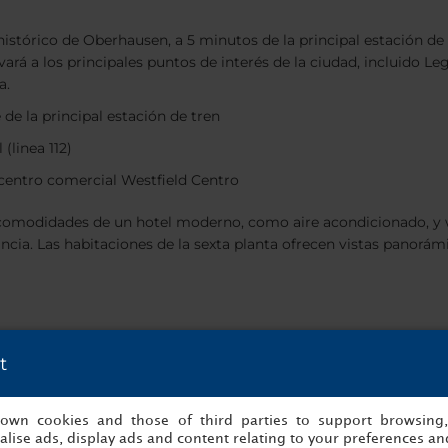
histórico de Oberhausen, a 5 minutos de la principal estación de t
vará a los principales puntos de interés de la ciudad, incluido L
a.
 de la principal estación de tren
(linea 112)
l centro comercial Westfield Centro
 comodidades de un hotel moderno, como aire acondicionado, y w
tancia. Las habitaciones de la sexta planta ofrecen vistas panorám
e en el que celebrar reuniones informales o tomar una copa tras
t
eles
s own cookies and those of third parties to support browsing
lise ads, display ads and content relating to your preferences and