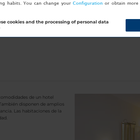
ing habits. You can change your
Configuration
or obtain more 
ros durante el fin de semana, reserve directamente en
nh-hotels
cluye late check-out gratuito los domingos (hasta las 17:00)
se cookies and the processing of personal data
?
 comodidades de un hotel
 También disponen de amplios
tancia. Las habitaciones de la
dad.