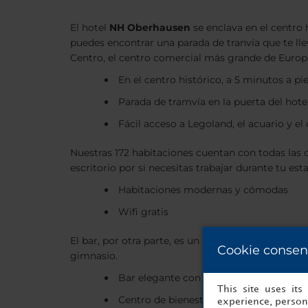
El hotel
NH Oberhausen
se enclava en el centro 
puedes encontrar una parada de tranvía que te lle
Centro, el centro comercial más grande de Europ
En el centro histórico, a 5 minutos a pie
Parada de tramvía en la puerta del hotel 
Fácil acceso a Legoland, el acuario y e
Nuestras 172 habitaciones cuentan con todas las
escritorio por si necesitas trabajar durante tu es
Habitaciones modernas y cómodas
Wifi gratis
El bar, por otra parte, es un rincón muy elegant
Cookie consen
gimnasio.
Bar elegante con variada carta de cóct
This site uses it
Centro de bienestar con gimnasio
experience, persona