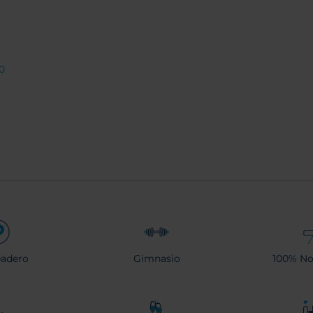
0
eadero
Gimnasio
100% No