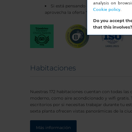
analysis on brows
Si está pensando en alojarte con nosot
Cookie policy
.
aprovecha la oferta "Lazy Sundays", que in
Do you accept the
that this involves
Habitaciones
Nuestras 172 habitaciones cuentan con todas las
moderno, como aire acondicionado y wifi gratis.
escritorios por si necesitas trabajar durante tu es
sexta planta ofrecen vistas panorámicas de la ciu
Más información