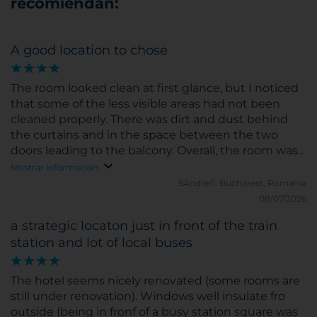
recomiendan:
A good location to chose
The room looked clean at first glance, but I noticed
that some of the less visible areas had not been
cleaned properly. There was dirt and dust behind
the curtains and in the space between the two
doors leading to the balcony. Overall, the room was
acceptable, but I think more attention should be
Mostrar información
paid to details and hard-to-reach areas during
SAndre11.
Bucharest, Romania
cleaning.
08/07/2026
a strategic locaton just in front of the train
station and lot of local buses
The hotel seems nicely renovated (some rooms are
still under renovation). Windows well insulate fro
outside (being in fronf of a busy station square was