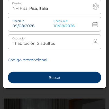
Destino
Aire acondicionado o
Sleep Better
climatizador
Check-in
Check-out
Ocupación
Televisión grande de
Ducha con efecto lluvia
pantalla plana
Código promocional
Más información
Buscar
Reserva ahora