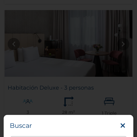
Habitación Deluxe - 3 personas
3
28 m²
1
Triple
Buscar