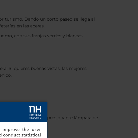
or turismo. Dando un corto paseo se llega al
eterías en las aceras.
uomo, con sus franjas verdes y blancas
. Si quieres buenas vistas, las mejores
enico.
uestro lobby, con su impresionante lámpara de
imnasio.
, improve the user
 conduct statistical