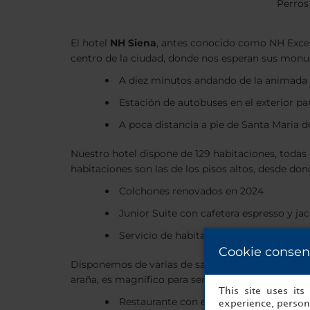
Perros
El hotel
NH Siena
, antes conocido como NH Excels
centro de la ciudad, donde nos esperan sus monumen
A diez minutos andando de la animada P
Estación de autobuses en el exterior par
A poca distancia a pie de Santa Maria d
Nuestro hotel dispone de 129 habitaciones, toda
habitaciones son las de los pisos altos, desde do
Colchones renovados en 2024
Junior Suite con cafetera espresso y ja
Servicio de habitaciones
Cookie consen
Disponemos de varias de salas de reuniones, y si
araña, es magnífico para sentarse tranquilamente, 
This site uses it
Restaurante con especialidades de la T
experience, persona