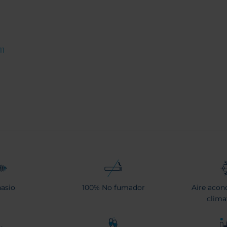
11
asio
100% No fumador
Aire acon
clima