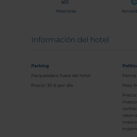
Mascotas
Accesib
Información del hotel
Parking
Políti
Parqueadero fuera del hotel
Perros
Precio: 35 € por día
Peso M
Precio
mascot
contac
reserv
masco
máxim