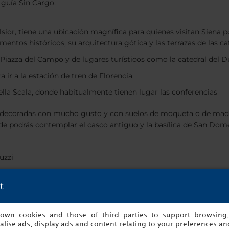
 guía Sin Cargo.
ior, tiene una ubicación magnífica para quienes visitan Siena p
tos históricos, su arquitectura gótica y las terrazas de las caf
iazza del Campo y de lugares turísticos como la catedral del D
a ir a la estación de tren de Florencia
ella Scala, donde habitualmente tienen lugar las conferencias
s decoradas con mucho gusto y con suelos de moqueta o de madera
nde podrás contemplar el casco antiguo y la basílica de San Dom
cuzzi
t
 llegas en coche, te indicaremos dónde puedes aparcar gratis. N
o si lo prefieres puedes pasar un rato haciendo ejercicio en el g
s own cookies and those of third parties to support browsing
oscana
lise ads, display ads and content relating to your preferences and