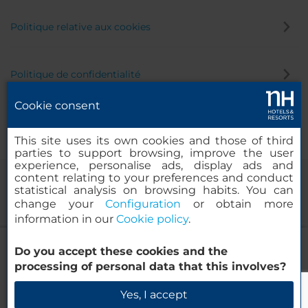
Politique relative aux cookies
Politique de confidentialité
Cookie consent
Canal éthique
This site uses its own cookies and those of third
parties to support browsing, improve the user
experience, personalise ads, display ads and
content relating to your preferences and conduct
statistical analysis on browsing habits. You can
change your
Configuration
or obtain more
information in our
Cookie policy
.
NH Siena
Do you accept these cookies and the
© 2000-2026 MINOR HOTELS EUROPE & AMERICAS Santa Engracia
processing of personal data that this involves?
120. 28003 Madrid, Espagne
Vérifier la disponibilité
Yes, I accept