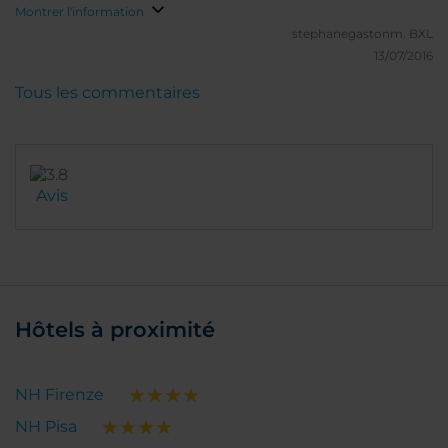
genre d'établissement sont présents et de bonne
Montrer l'information
qualité
stephanegastonm.
BXL
13/07/2016
Tous les commentaires
Avis
Hôtels à proximité
NH Firenze
NH Pisa