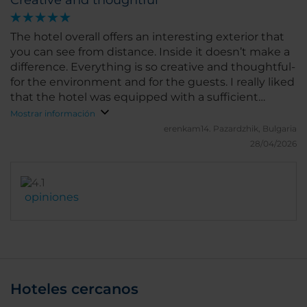
Creative and thoughtful
The hotel overall offers an interesting exterior that
you can see from distance. Inside it doesn’t make a
difference. Everything is so creative and thoughtful-
for the environment and for the guests. I really liked
that the hotel was equipped with a sufficient
hairdryer, capsule coffe machine, water carton and
Mostrar información
etc. The staff is nice, polite and won’t annoy you by
erenkam14.
Pazardzhik, Bulgaria
engaging instead you ask for kt
28/04/2026
opiniones
Hoteles cercanos