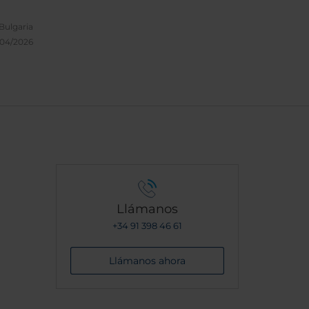
ts. I
as
Bulgaria
/04/2026
hine,
ff is
y you
 for kt
Llámanos
+34 91 398 46 61
Llámanos ahora