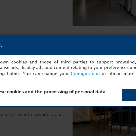
t
s own cookies and those of third parties to support browsing
lise ads, display ads and content relating to your preferences and
ing habits. You can change your
Configuration
or obtain more 
 delicioso aperitivo y una
r después de un día de
y pruebas vinos
se cookies and the processing of personal data
entes para elegir. Seguro que
?
.
o para un evento privado o una