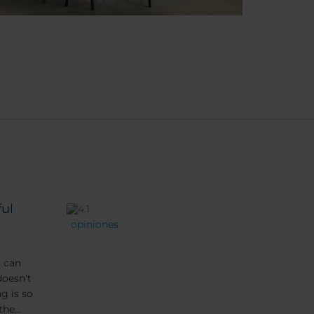
ul
opiniones
u can
doesn’t
g is so
the