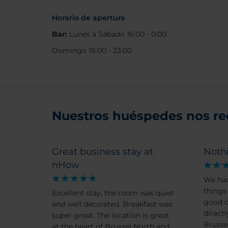
Horario de apertura
Bar:
Lunes a Sábado 16:00 - 0:00
Domingo 16:00 - 23:00
Nuestros huéspedes nos r
Great business stay at
Noth
nHow
We had
things 
Excellent stay, the room was quiet
good c
and well decorated. Breakfast was
directl
super great. The location is great
Brusse
at the heart of Brussel North and