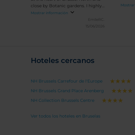
(ecpec
Mostrar
close by Botanic gardens. I highly
please
recommend for both business and
Mostrar información
eggs).
leisure
EmileRC.
15/06/2026
Hoteles cercanos
NH Brussels Carrefour de l'Europe
NH Brussels Grand Place Arenberg
NH Collection Brussels Centre
Ver todos los hoteles en Bruselas