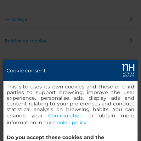
Aviso legal
Política de cookies
Política de privacidad
Cookie consent
Canal de denuncias
This site uses its own cookies and those of third
parties to support browsing, improve the user
experience, personalise ads, display ads and
content relating to your preferences and conduct
statistical analysis on browsing habits. You can
change your
Configuration
or obtain more
information in our
Cookie policy
.
Do you accept these cookies and the