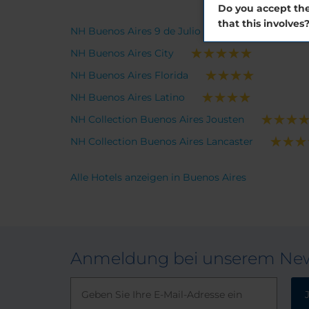
Do you accept the
that this involves
NH Buenos Aires 9 de Julio
NH Buenos Aires City
NH Buenos Aires Florida
NH Buenos Aires Latino
NH Collection Buenos Aires Jousten
NH Collection Buenos Aires Lancaster
Alle Hotels anzeigen in Buenos Aires
Anmeldung bei unserem New