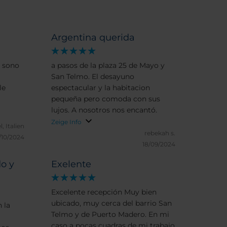
Argentina querida
i sono
a pasos de la plaza 25 de Mayo y
San Telmo. El desayuno
le
espectacular y la habitacion
pequeña pero comoda con sus
lujos. A nosotros nos encantó.
Zeige Info
, Italien
rebekah s.
/10/2024
18/09/2024
o y
Exelente
Excelente recepción Muy bien
ubicado, muy cerca del barrio San
 la
Telmo y de Puerto Madero. En mi
caso a pocas cuadras de mi trabajo