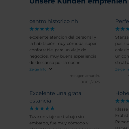
Unsere Kunden empfehlen
centro historico nh
Perfe
excelente atencion del personal y
Stanza
la habitación muy cómoda, super
posizi
confortable, para un viaje de
colazi
negocios, muy buena experiencia
un con
de descanso por la noche
struttu
Zeige Info
Zeige I
meugeniamartin.
06/05/2025
Excelente una grata
Hohe
estancia
Klasse
Frühst
Tuve un viaje de trabajo sin
Person
embargo, fue muy cómodo y
Badezi