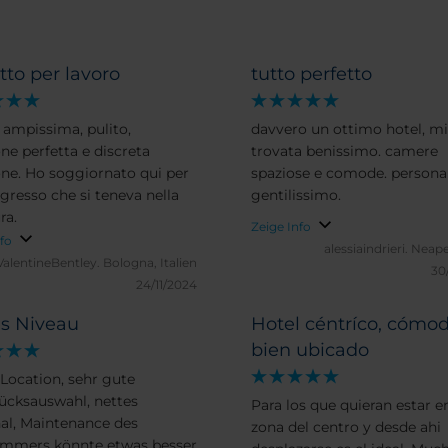
tto per lavoro
tutto perfetto
 ampissima, pulito,
davvero un ottimo hotel, m
one perfetta e discreta
trovata benissimo. camere
one. Ho soggiornato qui per
spaziose e comode. persona
gresso che si teneva nella
gentilissimo.
ra.
Zeige Info
nfo
alessiaindrieri.
Neapel
ValentineBentley.
Bologna, Italien
30
24/11/2024
s Niveau
Hotel céntríco, cómod
bien ubicado
 Location, sehr gute
ücksauswahl, nettes
Para los que quieran estar en
al, Maintenance des
zona del centro y desde ahi
mmers könnte etwas besser