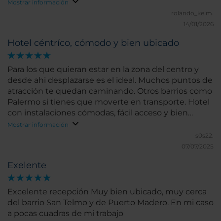
Mostrar información
rolando_keim.
14/01/2026
Hotel céntríco, cómodo y bien ubicado
Para los que quieran estar en la zona del centro y
desde ahi desplazarse es el ideal. Muchos puntos de
atracción te quedan caminando. Otros barrios como
Palermo si tienes que moverte en transporte. Hotel
con instalaciones cómodas, fácil acceso y bien
ubicado en la zona céntrica de Buenos Aires
Mostrar información
s0s22.
07/07/2025
Exelente
Excelente recepción Muy bien ubicado, muy cerca
del barrio San Telmo y de Puerto Madero. En mi caso
a pocas cuadras de mi trabajo