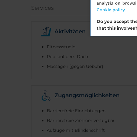
analysis on brows
Services
Cookie policy
.
Do you accept the
that this involves
Aktivitäten
Fitnessstudio
Pool auf dem Dach
Massagen (gegen Gebühr)
Zugangsmöglichkeiten
Barrierefreie Einrichtungen
Barrierefreie Zimmer verfügbar
Aufzüge mit Blindenschrift