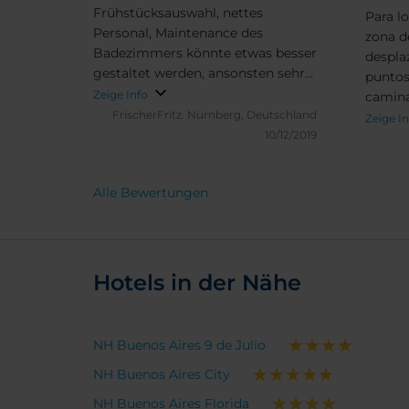
Frühstücksauswahl, nettes
Para lo
Personal, Maintenance des
zona d
Badezimmers könnte etwas besser
despla
gestaltet werden, ansonsten sehr
puntos
empfehlenswert! Die Lage mitten
Zeige Info
caminando. Otros
im Centro Historico mit kurzem
FrischerFritz.
Nürnberg, Deutschland
Palerm
Zeige I
Weg zum Casa Rsada und Beginn
10/12/2019
transporte. Hotel co
des Sonntagsmarktes San Thelmo
cómoda
ist hervorragend.
ubicad
Alle Bewertungen
Buenos
Hotels in der Nähe
NH Buenos Aires 9 de Julio
NH Buenos Aires City
NH Buenos Aires Florida