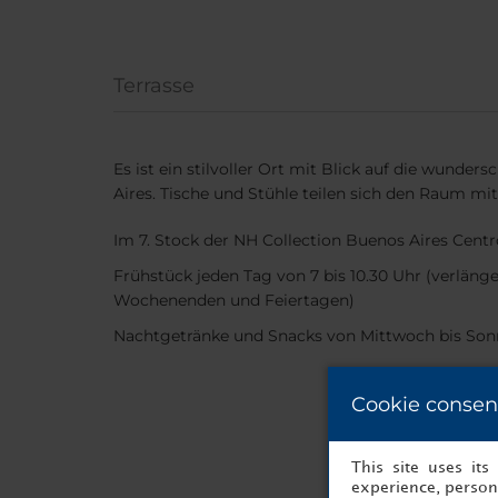
Terrasse
Es ist ein stilvoller Ort mit Blick auf die wunde
Aires. Tische und Stühle teilen sich den Raum mi
Im 7. Stock der NH Collection Buenos Aires Centr
Frühstück jeden Tag von 7 bis 10.30 Uhr (verläng
Wochenenden und Feiertagen)
Nachtgetränke und Snacks von Mittwoch bis So
Cookie consen
This site uses it
experience, persona