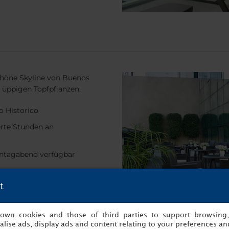
rschöne Skyline von Buenos
t üppigen Topfpflanzen.
o Historico
erte Stunden an
nntagabend verfügbar
t
s own cookies and those of third parties to support browsing
lise ads, display ads and content relating to your preferences and