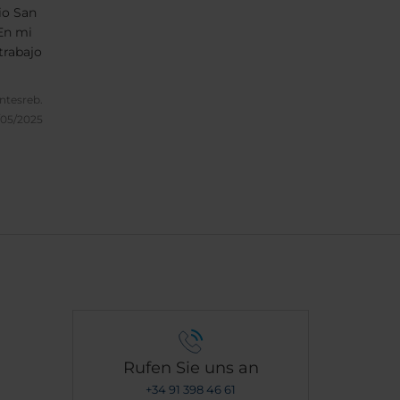
io San
En mi
trabajo
ntesreb.
/05/2025
Rufen Sie uns an
+34 91 398 46 61