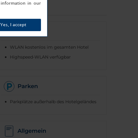
information in our
Yes, I accept
Internet
WLAN kostenlos im gesamten Hotel
Highspeed-WLAN verfügbar
Parken
Parkplätze außerhalb des Hotelgeländes
Allgemein