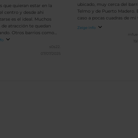
ubicado, muy cerca del barr
s que quieran estar en la
Telmo y de Puerto Madero. 
el centro y desde ahi
caso a pocas cuadras de mi 
zarse es el ideal. Muchos
 de atracción te quedan
Zeige Info
 barrios como
mfue
o si tienes que moverte en
nfo
19
n instalaciones
s0s22.
s, fácil acceso y bien
07/07/2025
o en la zona céntrica de
 Aires