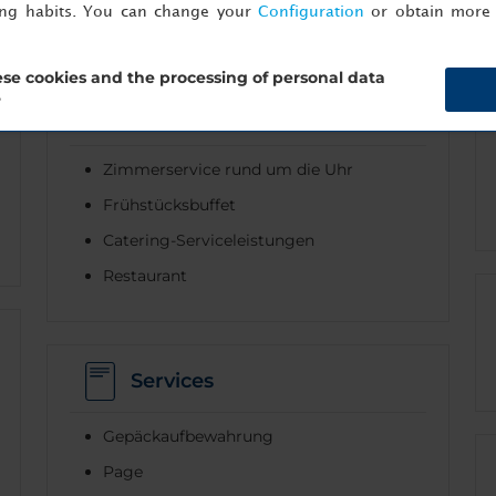
ing habits. You can change your
Configuration
or obtain more 
se cookies and the processing of personal data
?
Gastronomie
Zimmerservice rund um die Uhr
Frühstücksbuffet
Catering-Serviceleistungen
Restaurant
Services
Gepäckaufbewahrung
Page