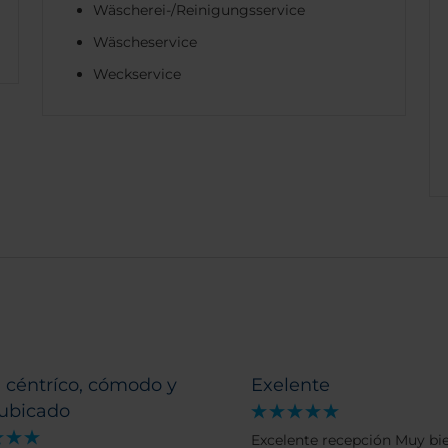
Wäscherei-/Reinigungsservice
Wäscheservice
Weckservice
 céntríco, cómodo y
Exelente
 ubicado
Excelente recepción Muy bi