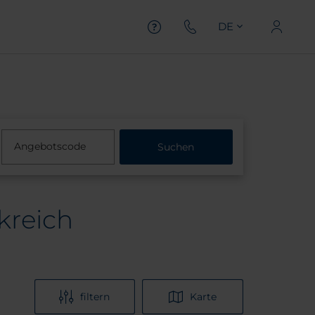
DE
Angebotscode
Suchen
kreich
filtern
Karte