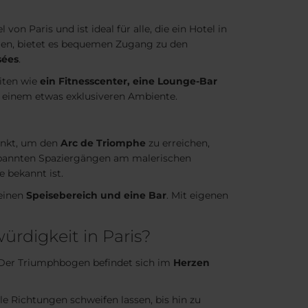
on Paris und ist ideal für alle, die ein Hotel in
en, bietet es bequemen Zugang zu den
sées
.
iten wie
ein Fitnesscenter, eine Lounge-Bar
 einem etwas exklusiveren Ambiente.
unkt, um den
Arc de Triomphe
zu erreichen,
pannten Spaziergängen am malerischen
e bekannt ist.
 einen
Speisebereich und eine Bar
. Mit eigenen
rdigkeit in Paris?
Der Triumphbogen befindet sich im
Herzen
le Richtungen schweifen lassen, bis hin zu