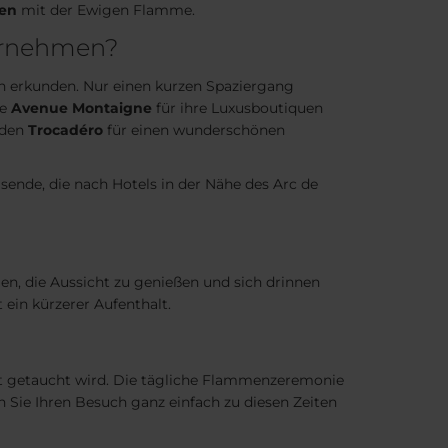
ten
mit der Ewigen Flamme.
ternehmen?
n erkunden. Nur einen kurzen Spaziergang
e
Avenue Montaigne
für ihre Luxusboutiquen
 den
Trocadéro
für einen wunderschönen
sende, die nach Hotels in der Nähe des Arc de
en, die Aussicht zu genießen und sich drinnen
ein kürzerer Aufenthalt.
ht getaucht wird. Die tägliche Flammenzeremonie
 Sie Ihren Besuch ganz einfach zu diesen Zeiten