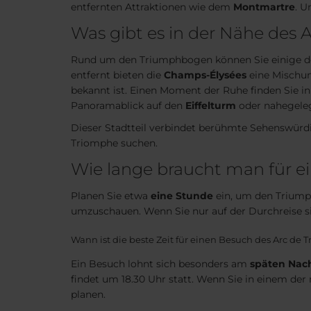
entfernten Attraktionen wie dem
Montmartre
. U
Was gibt es in der Nähe des
Rund um den Triumphbogen können Sie einige der
entfernt bieten die
Champs-Élysées
eine Mischun
bekannt ist. Einen Moment der Ruhe finden Sie 
Panoramablick auf den
Eiffelturm
oder nahegeleg
Dieser Stadtteil verbindet berühmte Sehenswürdig
Triomphe suchen.
Wie lange braucht man für e
Planen Sie etwa
eine Stunde
ein, um den Triumph
umzuschauen. Wenn Sie nur auf der Durchreise sin
Wann ist die beste Zeit für einen Besuch des Arc de
Ein Besuch lohnt sich besonders am
späten Nac
findet um 18.30 Uhr statt. Wenn Sie in einem de
planen.