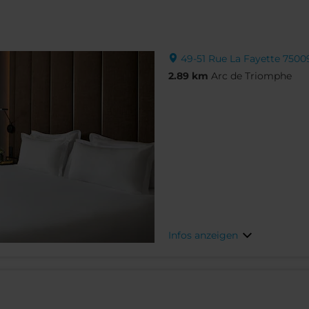
49-51 Rue La Fayette 75009,
2.89 km
Arc de Triomphe
Infos anzeigen