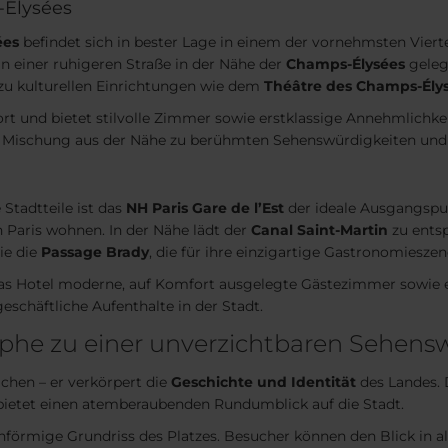
-Élysées
ées
befindet sich in bester Lage in einem der vornehmsten Viertel v
n einer ruhigeren Straße in der Nähe der
Champs-Élysées
geleg
zu kulturellen Einrichtungen wie dem
Théâtre des Champs-Ély
t und bietet stilvolle Zimmer sowie erstklassige Annehmlichke
ne Mischung aus der Nähe zu berühmten Sehenswürdigkeiten und
Stadtteile ist das
NH Paris Gare de l’Est
der ideale Ausgangsp
n Paris wohnen. In der Nähe lädt der
Canal Saint-Martin
zu ents
ie die
Passage Brady
, die für ihre einzigartige Gastronomieszen
 das Hotel moderne, auf Komfort ausgelegte Gästezimmer sowie
eschäftliche Aufenthalte in der Stadt.
he zu einer unverzichtbaren Sehenswü
chen – er verkörpert die
Geschichte und Identität
des Landes. 
bietet einen atemberaubenden Rundumblick auf die Stadt.
nförmige Grundriss des Platzes. Besucher können den Blick in al