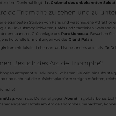
nter dem Denkmal liegt das
Grabmal des unbekannten Solda
 Arc de Triomphe zu sehen und zu un
 elegantesten Straßen von Paris und verschiedene Attraktione
g aus Einkaufsmöglichkeiten, Cafés und Stadtleben, während di
in der entspannten Grünanlage des
Parc Monceau
. Besuchen Sie
ene kulturelle Einrichtungen wie das
Grand Palais
.
keiten mit lokaler Lebensart und ist besonders attraktiv für Rei
inen Besuch des Arc de Triomphe?
bogen entspannt zu erkunden. So haben Sie Zeit, hinaufzusteig
d und nicht auf die Aufsichtsplattform steigen möchten, reicht 
 Triomphe?
hmittag
, wenn das Denkmal gegen
Abend
in goldfarbenes Lic
r nahegelegenen Hotels am Arc de Triomphe übernachten, können