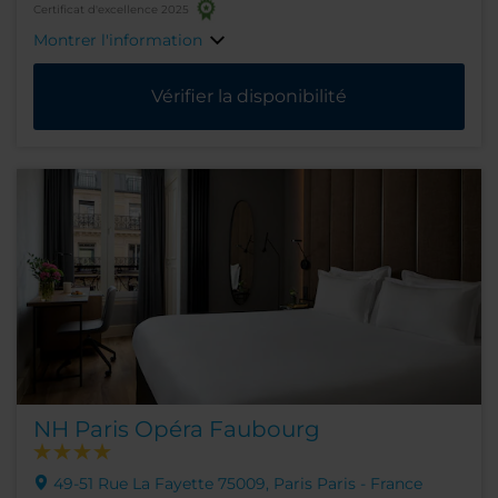
Certificat d'excellence 2025
Montrer l'information
Vérifier la disponibilité
NH Paris Opéra Faubourg
49-51 Rue La Fayette 75009, Paris Paris - France