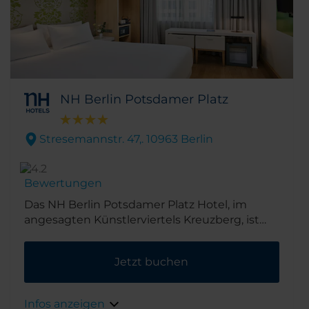
NH Berlin Potsdamer Platz
Stresemannstr. 47,. 10963 Berlin
Bewertungen
Das NH Berlin Potsdamer Platz Hotel, im
angesagten Künstlerviertels Kreuzberg, ist
nur eine S-Bahn Station vom berühmten
Potsdamer Platz entfernt. In 10 Gehminuten
Jetzt buchen
erreichen Sie die bekanntesten
Sehenswürdigkeiten der Stadt wie das
Brandenburger Tor, das Holocaust-Mahnmal
Infos anzeigen