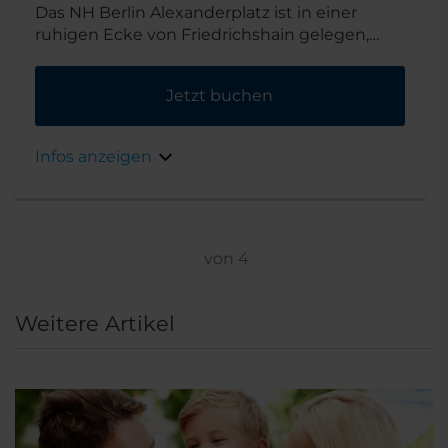
Das NH Berlin Alexanderplatz ist in einer
ruhigen Ecke von Friedrichshain gelegen,
einem hippen Szeneviertel, in dem auch viele
Künstler zu Hause sind. Direkt neben dem
Jetzt buchen
Hotel gibt es einen hübschen Park und ein
paar Meter die Straße hinunter finden Sie
verschiedene Cafés und Biergärten.
Infos anzeigen
von
4
Weitere Artikel