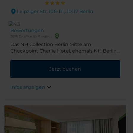
Leipziger Str. 106-111,. 10117 Berlin
Bewertungen
2025 Zertifikat für Exzellenz
Das NH Collection Berlin Mitte am
Checkpoint Charlie Hotel, ehemals NH Berlin
Mitte Leipziger Straße, befindet sich direkt an
der Leipziger Straße im Stadtzentrum und ist
Jetzt buchen
somit ein idealer Ausgangspunkt. Es sind nur
wenige Schritte zur Shoppingmeile
Friedrichstraße sowie zu diversen Firmen,
Infos anzeigen
Läden und Boutiquen wie den Galeries
Lafayette, dem Quartier 206, dem Q und der
Mall of Berlin.