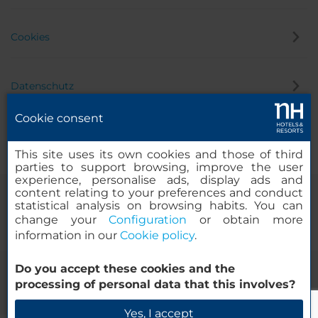
Cookies
Datenschutz
Cookie consent
Hinweisgeber
This site uses its own cookies and those of third
parties to support browsing, improve the user
experience, personalise ads, display ads and
content relating to your preferences and conduct
statistical analysis on browsing habits. You can
change your
Configuration
or obtain more
information in our
Cookie policy
.
Do you accept these cookies and the
© 2000 – 2026 MINOR HOTELS EUROPE & AMERICAS Santa Engracia
processing of personal data that this involves?
120. 28003 Madrid, Spanien
Yes, I accept