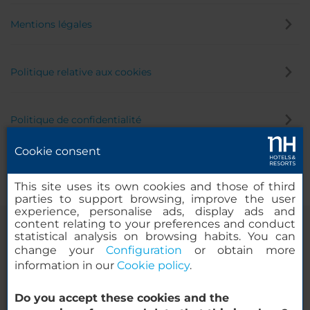
Mentions légales
Politique relative aux cookies
Politique de confidentialité
Cookie consent
Canal éthique
This site uses its own cookies and those of third
parties to support browsing, improve the user
experience, personalise ads, display ads and
content relating to your preferences and conduct
statistical analysis on browsing habits. You can
change your
Configuration
or obtain more
information in our
Cookie policy
.
Do you accept these cookies and the
© 2000-2026 MINOR HOTELS EUROPE & AMERICAS Santa Engracia