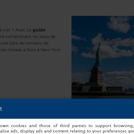
e-ciel
? Avec ce
guide
ire comprenant les lieux de
 une liste de conseils de
 les choses à faire à New York
t
es de voyage adaptés à
s own cookies and those of third parties to support browsing
lise ads, display ads and content relating to your preferences and
n d'Anne Frank, les chemins