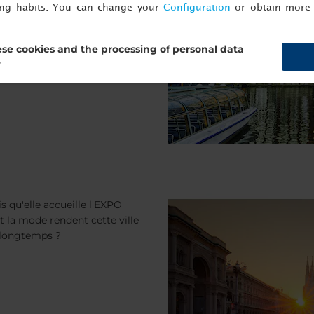
ing habits. You can change your
Configuration
or obtain more 
dam est à portée de main !
se cookies and the processing of personal data
?
s qu'elle accueille l'EXPO
ut la mode rendent cette ville
s longtemps ?