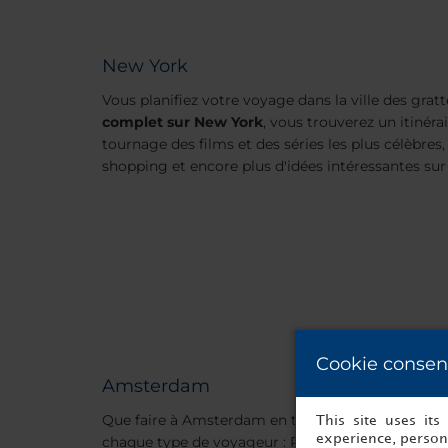
New York
Vous planifiez votre voyage dans la
ville des gratt
complet sur New York
, vous trouverez un itinéra
tournage des films et des séries les plus célèbres,
shopping et encore plus d'idées intéressantes sur
Cookie consen
Amsterdam
Que faire à Amsterdam en trois jours ? Des guid
This site uses it
experience, persona
chaque type de voyageur : Rijksmuseum, la maiso