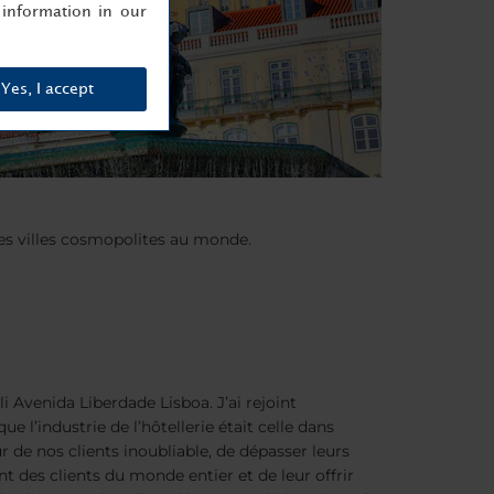
information in our
Yes, I accept
lles villes cosmopolites au monde.
li Avenida Liberdade Lisboa. J’ai rejoint
l’industrie de l’hôtellerie était celle dans
ur de nos clients inoubliable, de dépasser leurs
t des clients du monde entier et de leur offrir