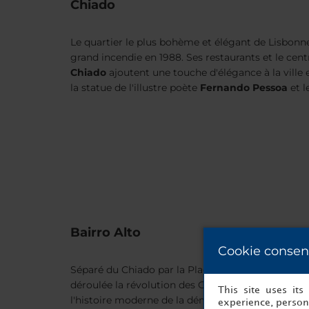
Chiado
Le quartier le plus bohème et élégant de Lisbonne.
grand incendie en 1988. Ses restaurants et le ce
Chiado
ajoutent une touche d'élégance à la ville 
la statue de l'illustre poète
Fernando Pessoa
et l
Bairro Alto
Cookie consen
Séparé du Chiado par la Plaça Luís de Camoes, c'es
déroulée la
révolution des Œillets
, l'un des jours
This site uses it
l'histoire moderne de la démocratie portugaise. C'e
experience, persona