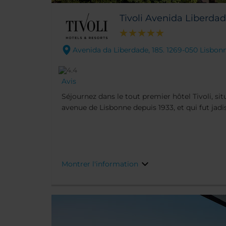
Tivoli Avenida Liberda
Avenida da Liberdade, 185. 1269-050 Lisbon
Avis
Séjournez dans le tout premier hôtel Tivoli, sit
avenue de Lisbonne depuis 1933, et qui fut jadis
icône Beatriz Costa. Entouré de boutiques, res
gamme, il se trouve à quelques pas des quartie
Baixa et du Chiado. Profitez de chambres et de
récemment avec un style caractéristique, mais 
exclusifs dans des suites Exécutives.
Montrer l'information