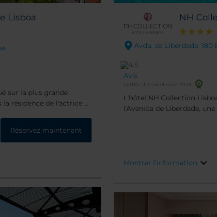
de Lisboa
NH Colle
Avda. da Liberdade, 180 
ne
Avis
Certificat d'excellence 2025
ué sur la plus grande
L'hôtel NH Collection Lisbo
 la résidence de l'actrice et
l'Avenida de Liberdade, une
taurants et clubs haut de
de boutiques de mode. Il est
rs de Principe Real, de
la place du Rossio très anim
Réservez maintenant
 suites rénovées
partie basse de la ville (la B
aussi de privilèges
Montrer l'information