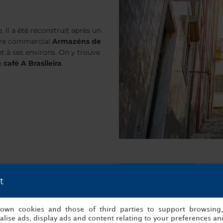
 Il a été reconstruit après un
ntre commercial
Armazéns de
et à ses environs. On y trouve
e
café A Brasileira
.
t
t à cet endroit que s'est
 les plus importants de
s own cookies and those of third parties to support browsing
st le quartier le plus urbain,
lise ads, display ads and content relating to your preferences and