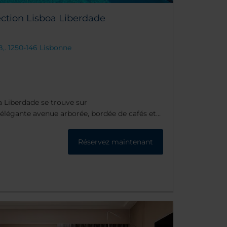
ction Lisboa Liberdade
B,. 1250-146 Lisbonne
a Liberdade se trouve sur
 élégante avenue arborée, bordée de cafés et
 situé dans le quartier de la Baixa, qui abrite
ée et l'ascenseur de Santa Justa reliant la
Réservez maintenant
aixa) à la partie haute, le Barrio Alto.