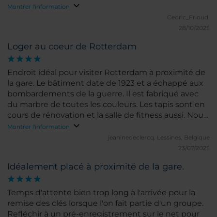
ce qui est bien pratique.
Montrer l'information
Cedric_Frioud.
28/10/2025
Loger au coeur de Rotterdam
Endroit idéal pour visiter Rotterdam à proximité de
la gare. Le bâtiment date de 1923 et a échappé aux
bombardements de la guerre. Il est fabriqué avec
du marbre de toutes les couleurs. Les tapis sont en
cours de rénovation et la salle de fitness aussi. Nous
verrons la transformation lors de notre prochain
Montrer l'information
passage...
jeaninedeclercq.
Lessines, Belgique
23/07/2025
Idéalement placé à proximité de la gare.
Temps d'attente bien trop long à l'arrivée pour la
remise des clés lorsque l'on fait partie d'un groupe.
Refléchir à un pré-enregistrement sur le net pour