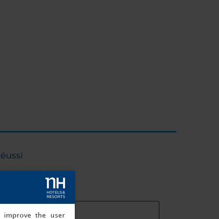
réussi
cteristiques des salles
, improve the user