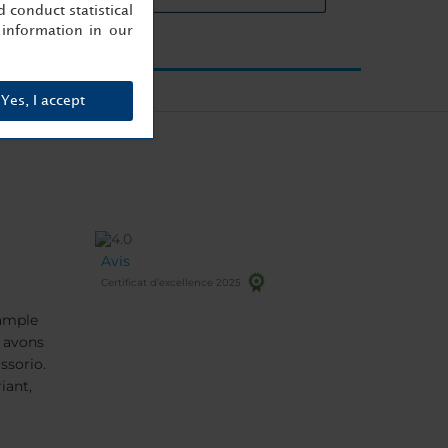
 conduct statistical
information in our
Yes, I accept
Avis
Certificat d’excellence 2025
xample
ssorio.
iant,