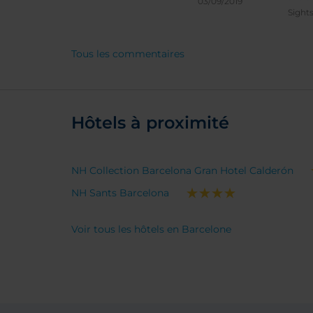
produits qualitatifs Hotel à 5 min à
03/09/2019
Sight
pieds de la station de metro
Hospital ; à 20 min à pieds des
ramblas ; à 19 min à pieds de la
Tous les commentaires
station aérobus. Parfait pour un
sejour touristique
Hôtels à proximité
NH Collection Barcelona Gran Hotel Calderón
NH Sants Barcelona
Voir tous les hôtels en Barcelone