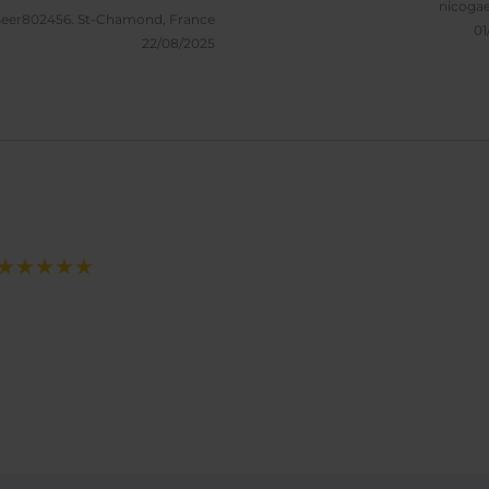
nicogae
seer802456.
St-Chamond, France
01
22/08/2025