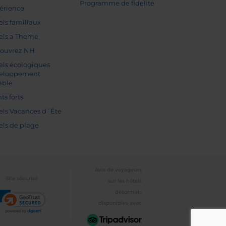
Programme de fidélité
érience
els familiaux
els a Theme
ouvrez NH
els écologiques
eloppement
able
ts forts
els Vacances d´Éte
els de plage
Avis de voyageurs
Site sécurisé
sur les hôtels
désormais
disponibles avec