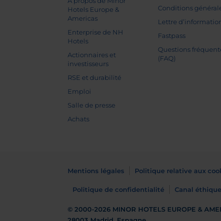
À propos de Minor
Conditions général
Hotels Europe &
Americas
Lettre d’informatio
Enterprise de NH
Fastpass
Hotels
Questions fréquent
Actionnaires et
(FAQ)
investisseurs
RSE et durabilité
Emploi
Salle de presse
Achats
Mentions légales
Politique relative aux coo
Politique de confidentialité
Canal éthiqu
© 2000-2026
MINOR HOTELS EUROPE & AME
28003 Madrid, Espagne