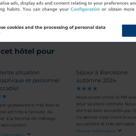
lise ads, display ads and content relating to your preferences and
ing habits. You can change your
Configuration
or obtain more 
se cookies and the processing of personal data
?
cet hôtel pour
lente situation
Séjour à Barcelone
raphique et personnel
automne 2024
ccable!
Nous avons choisi le NH ei
pour sa place centrale. Nous avons
 est globalement très bien le
été très bien accueillis par O
el est très à l'écoute, du
Ce dernier s'est montré sour
er à la femme de ménage
accueillant et très serviable.
s bon confort
Montrer l'information
 l'information