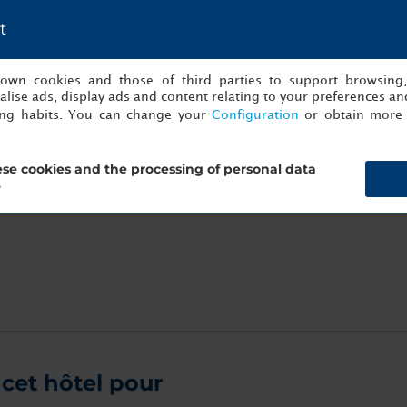
r buffet offrant un large
ournée, un menu complet de
t
 que cocktails, bières et vins.
s own cookies and those of third parties to support browsing
lise ads, display ads and content relating to your preferences and
ing habits. You can change your
Configuration
or obtain more 
se cookies and the processing of personal data
?
cet hôtel pour