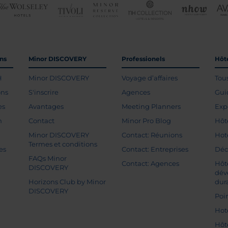
ons
Minor DISCOVERY
Professionels
Hôte
H
Minor DISCOVERY
Voyage d’affaires
Tou
ons
S'inscrire
Agences
Gui
es
Avantages
Meeting Planners
Exp
n
Contact
Minor Pro Blog
Hôt
Minor DISCOVERY
Contact: Réunions
Hot
Termes et conditions
es
Contact: Entreprises
Déc
FAQs Minor
Contact: Agences
Hôt
DISCOVERY
dév
Horizons Club by Minor
dur
DISCOVERY
Poin
Hot
Hôt