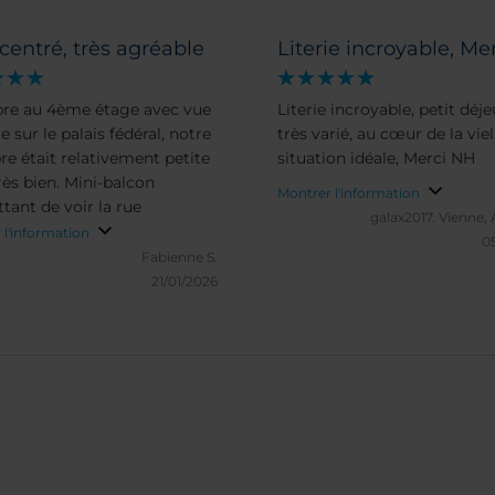
centré, très agréable
Literie incroyable, Me
re au 4ème étage avec vue
Literie incroyable, petit déj
le sur le palais fédéral, notre
très varié, au cœur de la viell
e était relativement petite
situation idéale, Merci NH
rès bien. Mini-balcon
Montrer l'information
tant de voir la rue
galax2017.
Vienne, 
 l'information
05
Fabienne S.
21/01/2026