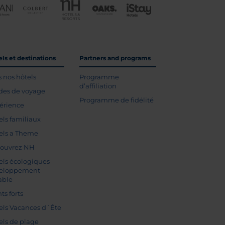
ls et destinations
Partners and programs
s nos hôtels
Programme
d’affiliation
des de voyage
Programme de fidélité
érience
els familiaux
els a Theme
ouvrez NH
els écologiques
eloppement
able
ts forts
els Vacances d´Éte
els de plage