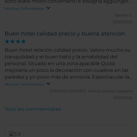
sono state molto convenienti e bisogna aggiungere
i costi di parcheggio, che a Bilbao può essere un
Montrer l'information
problema. Il quartiere, universitario, ha da offrire solo
Sandro S.
qualche buona paninoteca ma in cinque minuti,
10/09/2025
passato il ponte sul Nervion, si è già nella zona
Buen hotel calidad precio y buena atención
occidentale del centro. Poi, da lì, con il tram o in
passeggiata lungo la Gran Via si raggiungono tutte
le cose più interessanti (Guggenheim, Casco Viejo,
Buen hotel relación cslidad precio. Valoro mucho su
ecc.). L'hotel mostra i suoi annetti nei particolari ma
tranquilidad y el buen trato y la amabilidad del
è gestito e mantenuto molto bene, è pulito e tutto
personal. Situado en una zona apacible Quizá
il personale è gentile e disponibile. Le stanze sono
mejoraría un poco la decoración con cuadros en las
piccoline. Un buon compromesso qualità prezzo.
paredes y yn povo más de armonía. Espectacular la
pintura del Flatiron y la jirafa. Muchas gracias por
Montrer l'information
todo
JOSEEMILIOGOMEZ.
Vitoria-Gasteiz, Espagne
21/07/2025
Tous les commentaires