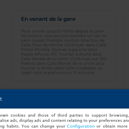
En venant de la gare
Pour arriver jusqu'à l'hôtel depuis la gare
ferroviaire, vous pouvez prendre un taxi ou
venir à pied. Prendre nord en direction de
Calle Tirso de Molina. Continuer dans Calle
Pintor Portela. Tourner à gauche dans
Paseo Alfonso XIII. Tourner à droite dans
Calle Ronda de la Unión. Continuer sur 150
mètres dans Calle Ronda de la Unión puis
tourner à droite dans Calle Ciudadela. Le
trajet total prend environ 15 minutes.
t
s own cookies and those of third parties to support browsing
lise ads, display ads and content relating to your preferences and
ing habits. You can change your
Configuration
or obtain more 