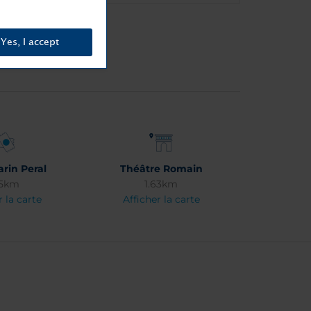
Yes, I accept
rin Peral
Théâtre Romain
75km
1.63km
r la carte
Afficher la carte