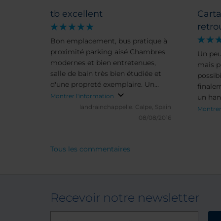
tb excellent
Cart
retr
Bon emplacement, bus pratique à
proximité parking aisé Chambres
Un peu
modernes et bien entretenues,
mais pr
salle de bain très bien étudiée et
possibi
d'une propreté exemplaire. Un
finale
regret: les repas présentés le soir
Montrer l'information
un hand
sont simple et pas assez variés,
landrainchappelle.
Calpe, Spain
soir, n
Montrer
mais le personnel est très attentif
08/08/2016
séjour.
Tous les commentaires
Recevoir notre newsletter