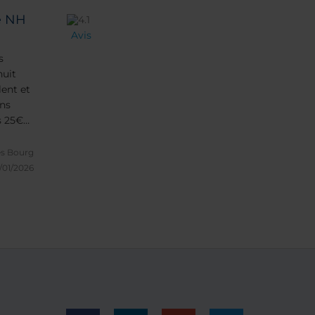
e NH
Avis
s
nuit
lent et
ons
s 25€
es Bourg
/01/2026