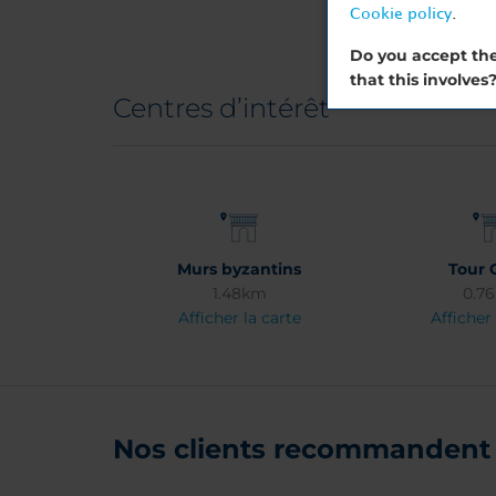
Cookie policy
.
Do you accept the
that this involves
Centres d’intérêt
Murs byzantins
Tour 
1.48km
0.7
Afficher la carte
Afficher 
Nos clients recommandent 