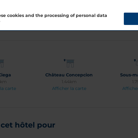
se cookies and the processing of personal data
?
Ciega
Château Concepcion
Sous-ma
6km
1.44km
1.
la carte
Afficher la carte
Affiche
cet hôtel pour