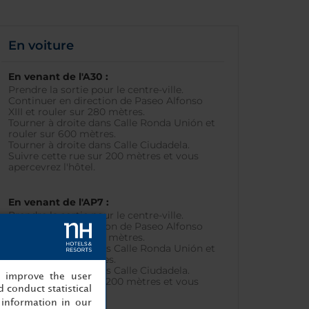
En voiture
En venant de l'A30 :
Prendre la sortie pour le centre-ville.
Continuer en direction de Paseo Alfonso
XIII et rouler sur 280 mètres.
Tourner à droite dans Calle Ronda Unión et
rouler sur 600 mètres.
Tourner à droite dans Calle Ciudadela.
Suivre cette rue sur 200 mètres et vous
apercevrez l'hôtel.
En venant de l'AP7 :
Prendre la sortie pour le centre-ville.
Continuer en direction de Paseo Alfonso
XIII et rouler sur 280 mètres.
Tourner à droite dans Calle Ronda Unión et
rouler sur 600 mètres.
Tourner à droite dans Calle Ciudadela.
, improve the user
Suivre cette rue sur 200 mètres et vous
 conduct statistical
apercevrez l'hôtel.
information in our