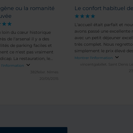
agène ou la romanité
Le confort habituel d
ouvée
L'accueil était parfait et nou
avons passé une excellente 
 loin du cœur historique
avec un petit déjeuner excel
ès de l'arsenal il y a des
très complet. Nous regrett
lités de parking faciles et
simplement le prix élevé de
ment ce n'est pas vraiment
pour notre petite chienne.
Montrer l'information
icap. La restauration, le
vincentgabillet.
Saint Denis L
'a pas été le point fort du
 l'information
27
382felixr.
Nîmes
20/05/2015