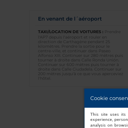
En venant de l´aéroport
TAXI/LOCATION DE VOITURES :
Prendre
l'AP7 depuis l'aéroport et rouler en
direction de Carthagène pendant 25
kilomètres. Prendre la sortie pour le
centre-ville, et continuer dans Paseo
Alfonso XIII. Continuer sur 280 mètres puis
tourner à droite dans Calle Ronda Unión.
Continuer sur 600 mètres puis tourner à
droite dans Calle Ciudadela. Continuer sur
200 mètres jusqu'à ce que vous aperceviez
l'hôtel.
Cookie consen
This site uses it
experience, persona
analysis on brows