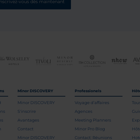
Inscrivez-vous dès maintenant
ons
Minor DISCOVERY
Professionels
Hôte
H
Minor DISCOVERY
Voyage d’affaires
Tou
ons
S'inscrire
Agences
Gui
es
Avantages
Meeting Planners
Exp
n
Contact
Minor Pro Blog
Hôt
Minor DISCOVERY
Contact: Réunions
Hot