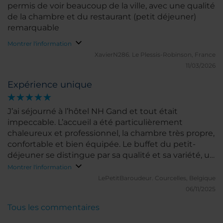
permis de voir beaucoup de la ville, avec une qualité
de la chambre et du restaurant (petit déjeuner)
remarquable
Montrer l'information
XavierN286.
Le Plessis-Robinson, France
11/03/2026
Expérience unique
J’ai séjourné à l’hôtel NH Gand et tout était
impeccable. L’accueil a été particulièrement
chaleureux et professionnel, la chambre très propre,
confortable et bien équipée. Le buffet du petit-
déjeuner se distingue par sa qualité et sa variété, un
véritable point fort de l’établissement.
Montrer l'information
L’emplacement, au centre de Gand, est idéal pour
LePetitBaroudeur.
Courcelles, Belgique
visiter la ville à pied. Le personnel est attentionné et
06/11/2025
disponible, ce qui rend le séjour très agréable. En
Tous les commentaires
résumé, une adresse que je recommande sans
réserve à tous ceux qui recherchent confort, service