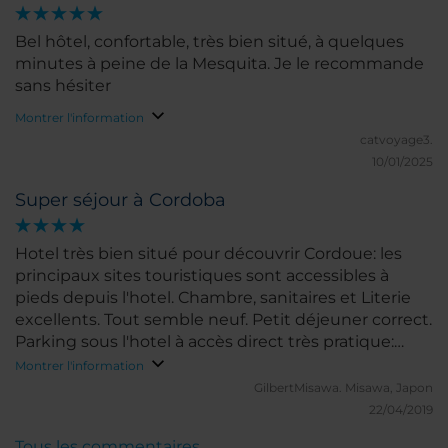
Bel hôtel, confortable, très bien situé, à quelques
minutes à peine de la Mesquita. Je le recommande
sans hésiter
Montrer l'information
catvoyage3.
10/01/2025
Super séjour à Cordoba
Hotel très bien situé pour découvrir Cordoue: les
principaux sites touristiques sont accessibles à
pieds depuis l'hotel. Chambre, sanitaires et Literie
excellents. Tout semble neuf. Petit déjeuner correct.
Parking sous l'hotel à accès direct très pratique:
nous avons pu y laisser notre véhicule pendant tout
Montrer l'information
le séjour.
GilbertMisawa.
Misawa, Japon
22/04/2019
Tous les commentaires