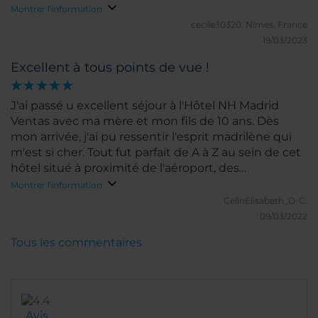
doute une bonne adresse à connaître.
Montrer l'information
cecile30320.
Nîmes, France
19/03/2023
Excellent à tous points de vue !
J'ai passé u excellent séjour à l'Hôtel NH Madrid
Ventas avec ma mère et mon fils de 10 ans. Dès
mon arrivée, j'ai pu ressentir l'esprit madrilène qui
m'est si cher. Tout fut parfait de A à Z au sein de cet
hôtel situé à proximité de l'aéroport, des
monuments historiques et culturels mais pas que.
Montrer l'information
Pour m'être rendue à Madrid à de nombreuses
CelinElisabeth_D-C.
reprises et en différentes circonstances, l'Hôtel NH
09/03/2022
Madrid Ventas fut de loin celui où je me suis sentie
Tous les commentaires
le mieux à tous points de vue !!!
Avis