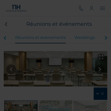
Réunions et événements
res
Réunions et événements
Weddings
Res
12