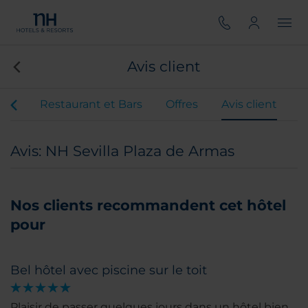
Avis client
ngs
Restaurant et Bars
Offres
Avis client
Avis: NH Sevilla Plaza de Armas
Nos clients recommandent cet hôtel
pour
Bel hôtel avec piscine sur le toit
Plaisir de passer quelques jours dans un hôtel bien