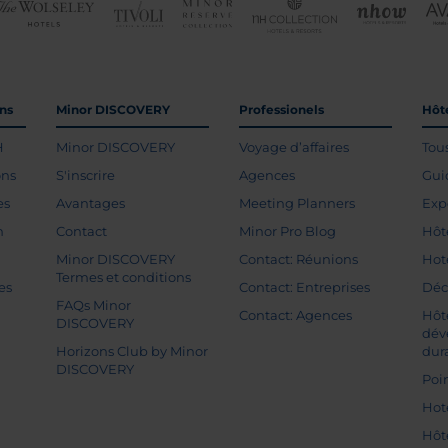
ons
Minor DISCOVERY
Professionels
Hôte
H
Minor DISCOVERY
Voyage d’affaires
Tou
ons
S'inscrire
Agences
Gui
es
Avantages
Meeting Planners
Exp
n
Contact
Minor Pro Blog
Hôt
Minor DISCOVERY
Contact: Réunions
Hot
Termes et conditions
es
Contact: Entreprises
Déc
FAQs Minor
Contact: Agences
Hôt
DISCOVERY
dév
Horizons Club by Minor
dur
DISCOVERY
Poin
Hot
Hôt