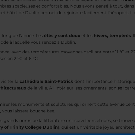
res spacieuses et confortables. Nous avons pensé à tout, dans l
cet hôtel de Dublin permet de rejoindre facilement l’aéroport. Il
au long de l’année. Les
étés y sont doux
et les
hivers, tempérés
. 
iode à laquelle vous rendez à Dublin.
’année, avec des températures moyennes oscillant entre 11 °C et 22
es en 2 °C et 8 °C.
visiter la
cathédrale Saint-Patrick
dont l’importance historique 
chitecturaux
de la ville. À l’intérieur, ses ornements, son
sol
carre
irer les monuments et sculptures qui ornent cette avenue cent
, vous laissera bouche bée.
us grands noms de la littérature ont suivi leurs études, se trouve
y of Trinity College Dublin
), qui est un véritable joyau architec