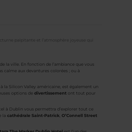
nocturne palpitante et l’atmosphère joyeuse qui
de la ville. En fonction de l’ambiance que vous
us calme aux devantures colorées ; ou à
ré à la Silicon Valley américaine, est également un
uses options de
divertissement
ont tout pour
ôtel à Dublin vous permettra d’explorer tout ce
e la
cathédrale Saint-Patrick
,
O’Connell Street
ara The Marker Dublin Hotel
est l’un des