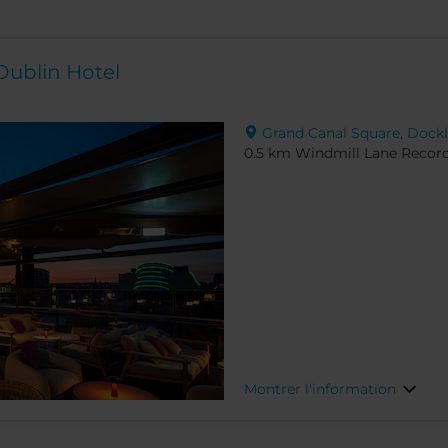
Dublin Hotel
Grand Canal Square, Dockl
0.5 km Windmill Lane Recor
Montrer l'information