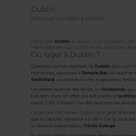
Dublin
Réserver un hôtel à Dublin
Découvrez
Dublin
et laissez-vous transporter par
règne dans ses rues toute l’année. Séjournez dans 
Où loger à Dublin ?
Quelques soit les quartiers de
Dublin
que vous cho
recherchez, séjournez à
Temple Bar
, un quartier
Smithfield
, au nord de la ville, où plusieurs fes
Le célèbre quartier des docks, ou
Docklands
, qui
très bon choix. En effet, ses bâtiments à l’
archite
plaire. C’est d’ailleurs l’un des quartiers les plus 
L’Anantara The Marker Dublin Hotel
jouit d’un e
que la capitale irlandaise a à offrir. De là, vous 
ou encore le prestigieux
Trinity College
.
Si vous souhaitez vous reposer après une longue jou