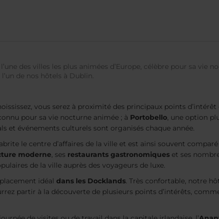
 l’une des villes les plus animées d’Europe, célèbre pour sa vie 
l’un de nos hôtels à Dublin.
ississez, vous serez à proximité des principaux points d’intérêt 
 connu pour sa vie nocturne animée ; à
Portobello
, une option pl
tivals et événements culturels sont organisés chaque année.
 abrite le centre d’affaires de la ville et est ainsi souvent compa
cture moderne
, ses
restaurants gastronomiques
et ses nombre
populaires de la ville auprès des voyageurs de luxe.
mplacement idéal
dans les Docklands
. Très confortable, notre h
pourrez partir à la découverte de plusieurs points d’intérêts, comm
rnée de visites ou de travail dans la capitale irlandaise, l’
Anant