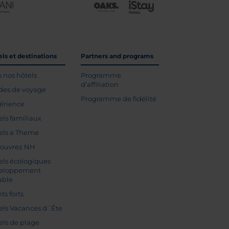
ls et destinations
Partners and programs
s nos hôtels
Programme
d’affiliation
des de voyage
Programme de fidélité
érience
els familiaux
els a Theme
ouvrez NH
els écologiques
eloppement
able
ts forts
els Vacances d´Éte
els de plage