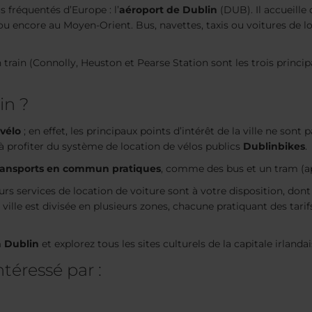
us fréquentés d’Europe : l’
aéroport de Dublin
(DUB). Il accueille
 encore au Moyen-Orient. Bus, navettes, taxis ou voitures de loc
train (Connolly, Heuston et Pearse Station sont les trois principa
in ?
 vélo
; en effet, les principaux points d’intérêt de la ville ne sont 
à profiter du système de location de vélos publics
Dublinbikes
.
transports en commun pratiques
, comme des bus et un tram (
eurs services de location de voiture sont à votre disposition, dont
la ville est divisée en plusieurs zones, chacune pratiquant des tarif
à Dublin
et explorez tous les sites culturels de la capitale irland
ntéressé par :