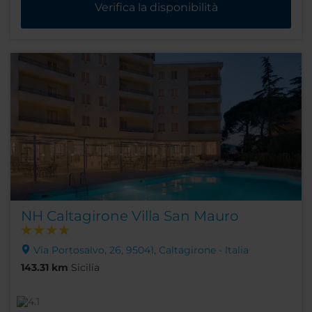
Verifica la disponibilità
NH Caltagirone Villa San Mauro
Via Portosalvo, 26, 95041, Caltagirone - Italia
143.31 km
Sicilia