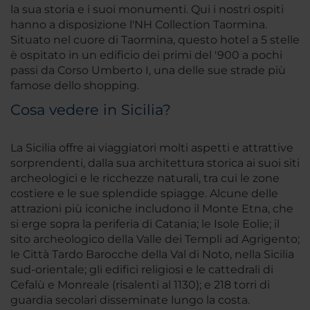
la sua storia e i suoi monumenti. Qui i nostri ospiti
hanno a disposizione l'NH Collection Taormina.
Situato nel cuore di Taormina, questo hotel a 5 stelle
è ospitato in un edificio dei primi del '900 a pochi
passi da Corso Umberto I, una delle sue strade più
famose dello shopping.
Cosa vedere in Sicilia?
La Sicilia offre ai viaggiatori molti aspetti e attrattive
sorprendenti, dalla sua architettura storica ai suoi siti
archeologici e le ricchezze naturali, tra cui le zone
costiere e le sue splendide spiagge. Alcune delle
attrazioni più iconiche includono il Monte Etna, che
si erge sopra la periferia di Catania; le Isole Eolie; il
sito archeologico della Valle dei Templi ad Agrigento;
le Città Tardo Barocche della Val di Noto, nella Sicilia
sud-orientale; gli edifici religiosi e le cattedrali di
Cefalù e Monreale (risalenti al 1130); e 218 torri di
guardia secolari disseminate lungo la costa.