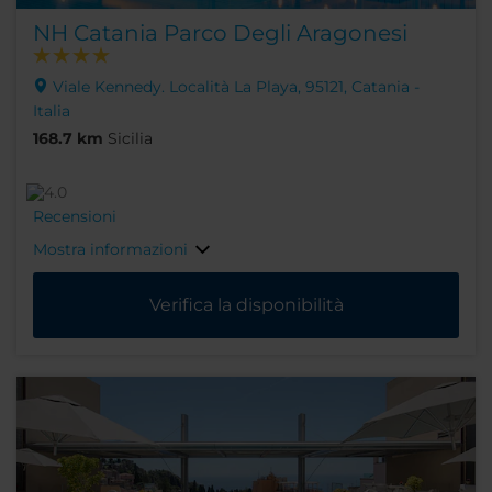
NH Catania Parco Degli Aragonesi
Viale Kennedy. Località La Playa, 95121, Catania -
Italia
168.7 km
Sicilia
Recensioni
Mostra informazioni
Verifica la disponibilità