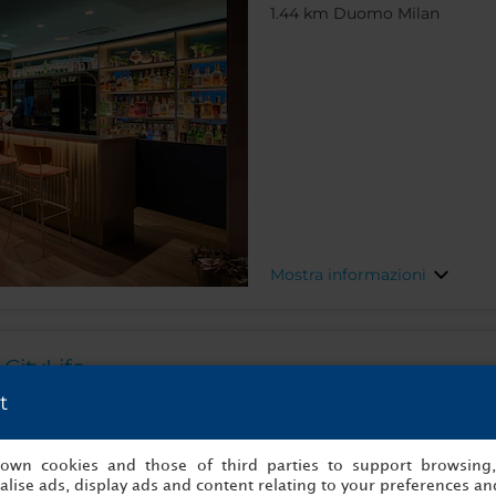
1.44 km Duomo Milan
Mostra informazioni
CityLife
t
Via Bartolomeo Colleoni, 14
0.18 km MiCo Milano Congres
s own cookies and those of third parties to support browsing
lise ads, display ads and content relating to your preferences and