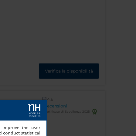
Verifica la disponibilità
Recensioni
Certificato di Eccellenza 2025
 20149, Milano - Italia
si
, improve the user
 conduct statistical