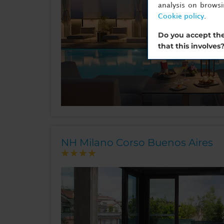
analysis on brows
Cookie policy
.
Do you accept the
that this involves
NH Milano Corso Buenos Aires