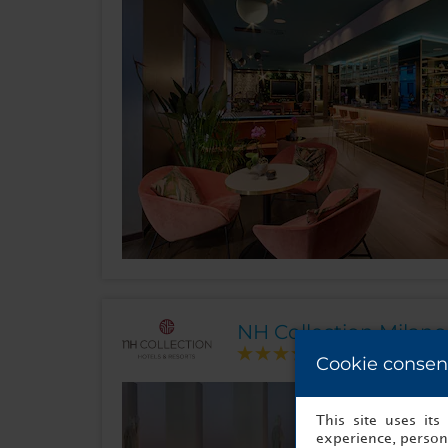
NH Collection Milano 
Cookie consen
This site uses it
experience, persona