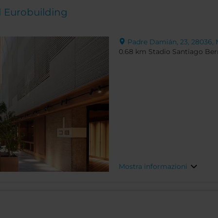
d Eurobuilding
Padre Damián, 23, 28036, 
0.68 km Stadio Santiago Be
Mostra informazioni