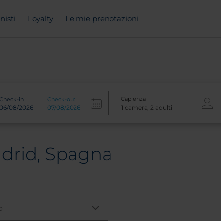
nisti
Loyalty
Le mie prenotazioni
Capienza
Check-in
Check-out
adrid, Spagna
o