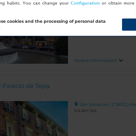
ing habits. You can change your
Configuration
or obtain more 
se cookies and the processing of personal data
?
Mostra informazioni
 Palacio de Tepa
San Sebastian, 2 28012, Ma
0.4 km Sol