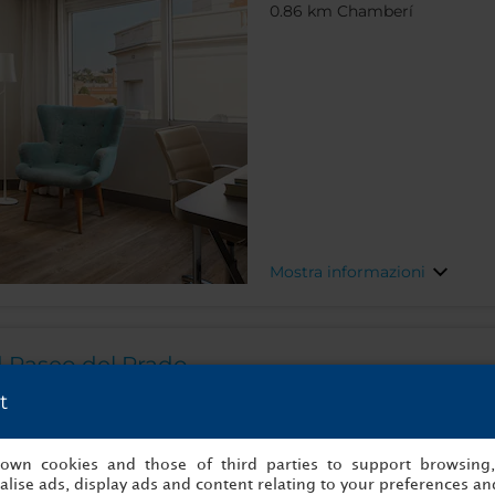
0.86 km Chamberí
Mostra informazioni
d Paseo del Prado
t
Plaza Cánovas del Castillo,
0.8 km Sol
s own cookies and those of third parties to support browsing
lise ads, display ads and content relating to your preferences and