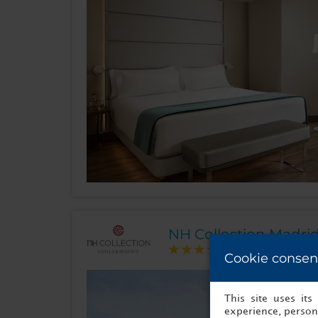
NH Collection Madri
Cookie consen
This site uses it
experience, persona