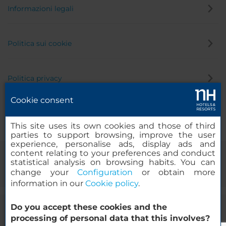
Informazioni legali
Politica sui cookie
Politica privacy
Cookie consent
Canale di segnalazione
This site uses its own cookies and those of third
parties to support browsing, improve the user
experience, personalise ads, display ads and
content relating to your preferences and conduct
statistical analysis on browsing habits. You can
change your
Configuration
or obtain more
information in our
Cookie policy
.
Do you accept these cookies and the
© 2000-2026 MINOR HOTELS EUROPE & AMERICAS Santa Engracia
processing of personal data that this involves?
120. 28003 Madrid, Spagna