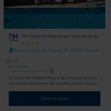
NH Madrid Ribera del Manzanares
Paseo Virgen del Puerto, 57,. 28005 Madrid
opiniones
Certificado de Excelencia 2025
El hotel NH Madrid Ribera del Manzanares es
un excelente punto de partida desde el que
descubrir Madrid. Está justo al lado de los
jardines del río Manzanares, Madrid Río.
Reserva ahora
También se encuentran próximos el Palacio
Real y la Catedral de la Almudena.