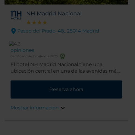
NH Madrid Nacional
Paseo del Prado, 48,. 28014 Madrid
opiniones
Certificado de Excelencia 2025
El hotel NH Madrid Nacional tiene una
ubicación central en una de las avenidas más
prestigiosas de Madrid, el Paseo del Prado.
Está ubicado en el Triángulo del Arte, donde
Reserva ahora
se encuentran 3 famosos museos de arte. El
hermoso edificio de la década de 1920 fue
diseñado por el arquitecto Modesto López
Mostrar información
Otero.