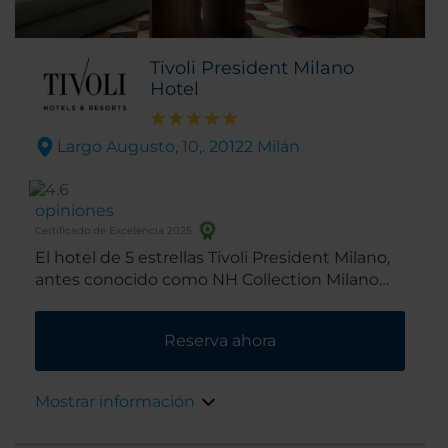
Tivoli President Milano
Hotel
Largo Augusto, 10,. 20122 Milán
opiniones
Certificado de Excelencia 2025
El hotel de 5 estrellas Tivoli President Milano,
antes conocido como NH Collection Milano
President se encuentra en el centro de Milán,
cerca de las principales atracciones de la
Reserva ahora
ciudad. El hotel, completamente renovado en
2025, combina encanto, elegancia y diseño. Si
a esto le sumamos el hecho de que se
Mostrar información
encuentra a 5 minutos a pie de la Plaza del
Duomo, así como del Teatro de La Scala y el