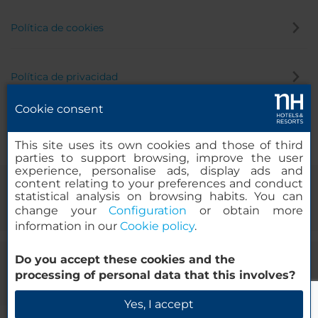
Política de cookies
Política de privacidad
Cookie consent
Canal de denuncias
This site uses its own cookies and those of third
parties to support browsing, improve the user
experience, personalise ads, display ads and
content relating to your preferences and conduct
statistical analysis on browsing habits. You can
change your
Configuration
or obtain more
information in our
Cookie policy
.
Do you accept these cookies and the
© 2000-2026 MINOR HOTELS EUROPE & AMERICAS Santa Engracia,
processing of personal data that this involves?
120. 28003 Madrid, España
Yes, I accept