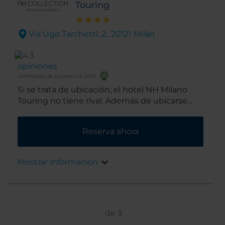
Touring
Via Ugo Tarchetti, 2,. 20121 Milán
opiniones
Certificado de Excelencia 2025
Si se trata de ubicación, el hotel NH Milano
Touring no tiene rival. Además de ubicarse
junto al parque público Indro Montanelli, está
a tan sólo 10 minutos caminando de la
Reserva ahora
principal estación de tren de Milán y a 15
minutos del casco antiguo. Además, justo a la
salida del hotel hay 2 estaciones de metro y
Mostrar información
resulta muy fácil llegar al distrito financiero.
de
3