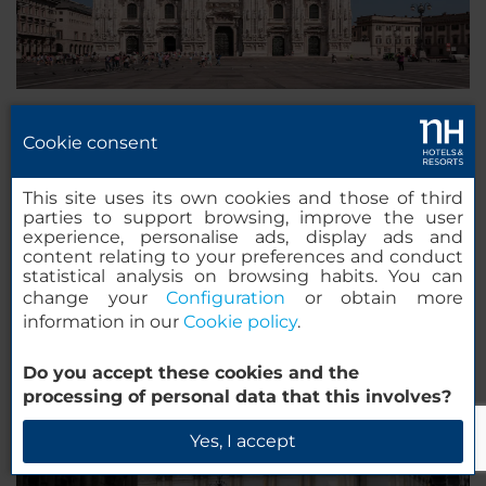
Un paseo por Milán: lo que no te puedes
Cookie consent
perder
Milán es una ciudad con un número creciente de
This site uses its own cookies and those of third
visitantes, igualándose a Roma o Florencia. Hay
parties to support browsing, improve the user
muchas
cosas que ver en Milán.
Te proponemos
experience, personalise ads, display ads and
una ruta, que puedes hacer a pie, en la que verás los
content relating to your preferences and conduct
mejores lugares de interés.
statistical analysis on browsing habits. You can
change your
Configuration
or obtain more
information in our
Cookie policy
.
Do you accept these cookies and the
processing of personal data that this involves?
Yes, I accept