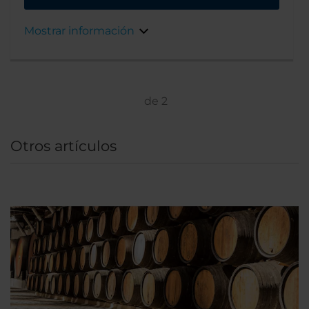
la avenida Aliados y la histórica zona de
Ribeira. Los viajeros de ocio y negocios
Mostrar información
pueden aprovechar su cercanía a los
principales enlaces de transporte de la ciudad,
monumentos y opciones de ocio nocturno. El
hotel ofrece parking cubierto para la
comodidad de los huéspedes.
de
2
Otros artículos