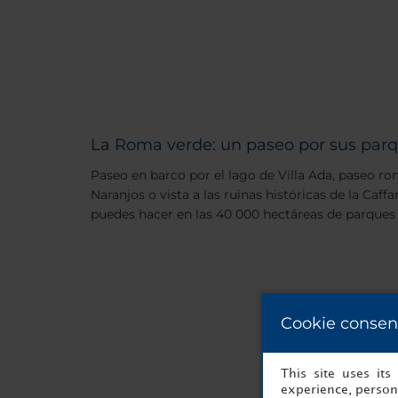
La Roma verde: un paseo por sus par
Paseo en barco por el lago de Villa Ada, paseo ro
Naranjos o vista a las ruinas históricas de la Caffa
puedes hacer en las 40 000 hectáreas de parques
Cookie consen
This site uses it
experience, persona