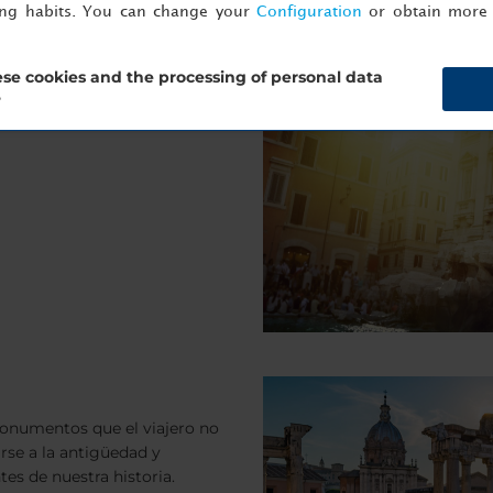
ing habits. You can change your
Configuration
or obtain more 
es de Roma
r unos días, te proponemos
se cookies and the processing of personal data
d monumental. Fuentes y
?
monumentos que el viajero no
arse a la antigüedad y
es de nuestra historia.