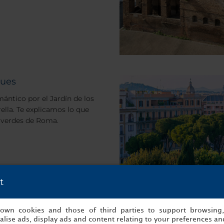
ques
mántico por el Jardín de los
rella. Te explicamos lo que
 verdes de Roma.
t
s own cookies and those of third parties to support browsing
lise ads, display ads and content relating to your preferences and