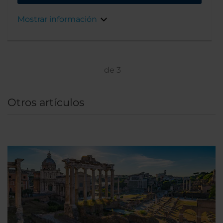
de El Vaticano, la Basilica de San Pedro y tiene
conexiones con otros monumentos de la
Mostrar información
capital italiana y barrios conocidos como el del
Trastevere. Rodeando el hotel hay un parque
privado que lo hace muy bonito y tranquilo
aunque estemos a tan solo diez minutos de la
Plaza de San Pedro. Y, como a la estación de
de
3
metro se tarda 15 minutos andando, es fácil
llegar a todos los sitios de interés.
Otros artículos