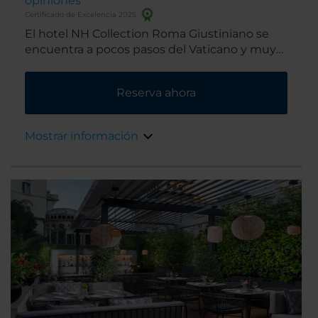
opiniones
Certificado de Excelencia 2025
El hotel NH Collection Roma Giustiniano se
encuentra a pocos pasos del Vaticano y muy
cerca del distrito de compras Prati con sus
almacenes de diseño de primer nivel. El
Reserva ahora
centro histórico de Roma se encuentra a 10
minutos caminando.
Mostrar información