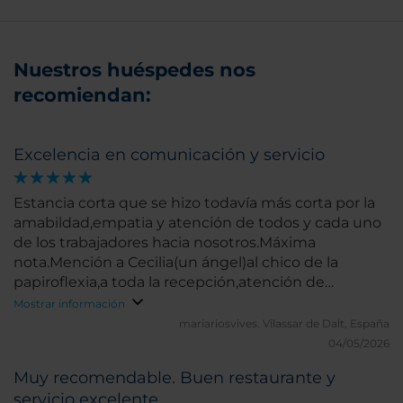
Nuestros huéspedes nos
recomiendan:
Excelencia en comunicación y servicio
Estancia corta que se hizo todavía más corta por la
amabildad,empatia y atención de todos y cada uno
de los trabajadores hacia nosotros.Máxima
nota.Mención a Cecilia(un ángel)al chico de la
papiroflexia,a toda la recepción,atención de
maletas,señora rubia del comedor.No puedo
Mostrar información
dejarme a nadie porque todos fueron perfectos.
mariariosvives.
Vilassar de Dalt, España
04/05/2026
Muy recomendable. Buen restaurante y
servicio excelente.