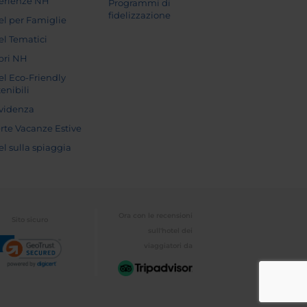
erienze NH
Programmi di
fidelizzazione
el per Famiglie
el Tematici
pri NH
el Eco-Friendly
enibili
evidenza
erte Vacanze Estive
el sulla spiaggia
Ora con le recensioni
Sito sicuro
sull'hotel dei
viaggiatori da