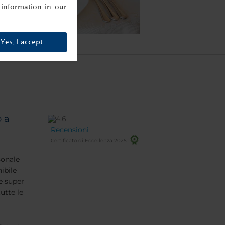
information in our
Yes, I accept
o a
Recensioni
Certificato di Eccellenza 2025
sonale
ibile
e super
utte le