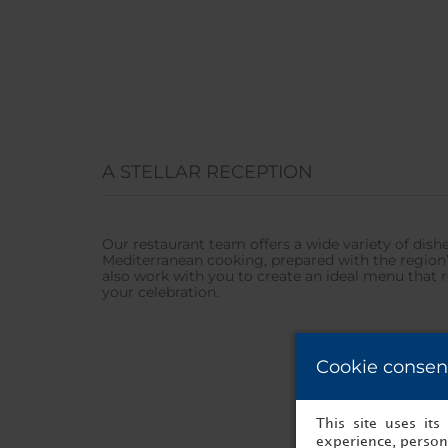
A STELLAR RECEPTION
Our restaurant team offers a wide variety of dishe
Mediterranean cooking, prepared with the region’s
also work with you to create an ideal menu that re
your celebration.
Cookie consen
This site uses it
experience, persona