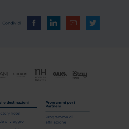
Condividi
l e destinazioni
Programmi per i
Partners
ectory hotel
Programma di
de di viaggio
affiliazione