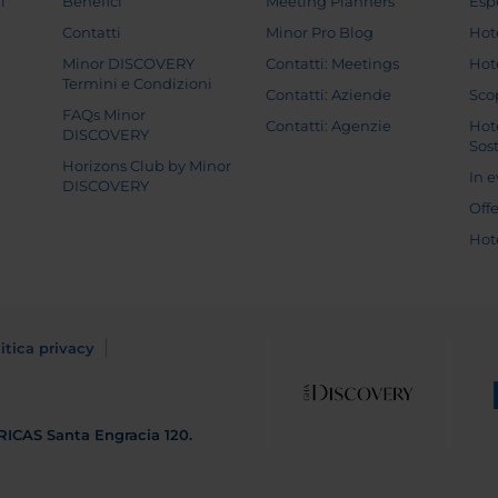
i
Benefici
Meeting Planners
Esp
Contatti
Minor Pro Blog
Hot
Minor DISCOVERY
Contatti: Meetings
Hot
Termini e Condizioni
Contatti: Aziende
Sco
FAQs Minor
Contatti: Agenzie
Hot
DISCOVERY
Sost
Horizons Club by Minor
In 
DISCOVERY
Off
Hot
itica privacy
RICAS
Santa Engracia 120.