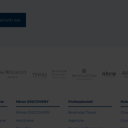
scriviti ora
one
Minor DISCOVERY
Professionisti
Hote
Minor DISCOVERY
Business Travel
Dir
ione
Iscrizione
Agenzie
Gui