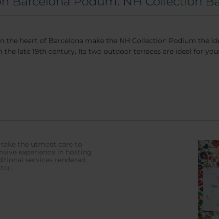
ion Barcelona Pódum: NH Collection 
in the heart of Barcelona make the NH Collection Podium the idea
the late 19th century. Its two outdoor terraces are ideal for yo
 take the utmost care to
ensive experience in hosting
itional services rendered
tor.