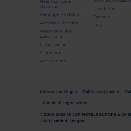
Termini e condizion
Hotels Europe &
Americas
Newsletter
Compagnie NH Hotels
Fastpass
Azionisti e investitori
FAQ
Responsabilità e
sostenibilità
Lavora con noi
Sala stampa
Area Fornitori
Informazioni legali
Politica sui cookie
Pol
Canale di segnalazione
© 2000-2026
MINOR HOTELS EUROPE & AME
28003 Madrid, Spagna