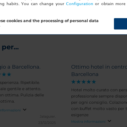
ing habits. You can change your
Configuration
or obtain more 
se cookies and the processing of personal data
?
per...
io a Barcellona.
Ottimo hotel in centr
Barcellona
sperienza. Ripetibile.
ale gentile e attento.
Hotel molto curato con per
n ottima. Pulizia delle
professionale sempre dispon
 ottima.
per ogni consiglio. Colazion
con buffet molto vasto per t
informazioni
esigenze
Jalaguier.
Mostra informazioni
23/12/2025