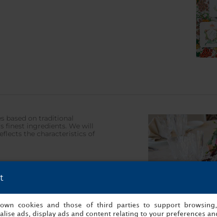
s based on traditional
 finest ingredients. We will
flects the characteristics of
t
s own cookies and those of third parties to support browsing
lise ads, display ads and content relating to your preferences and