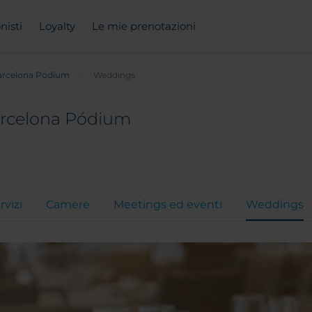
nisti
Loyalty
Le mie prenotazioni
arcelona Pódium
Weddings
arcelona Pódium
rvizi
Camere
Meetings ed eventi
Weddings