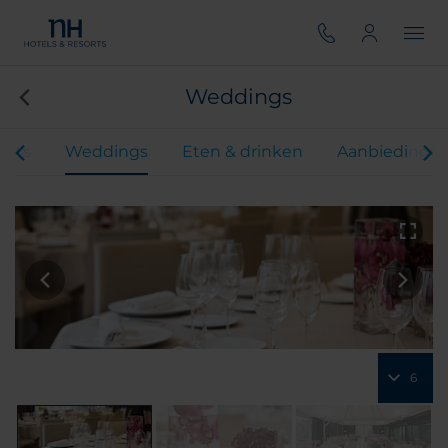
Weddings
ents
Weddings
Eten & drinken
Aanbiedinge
6