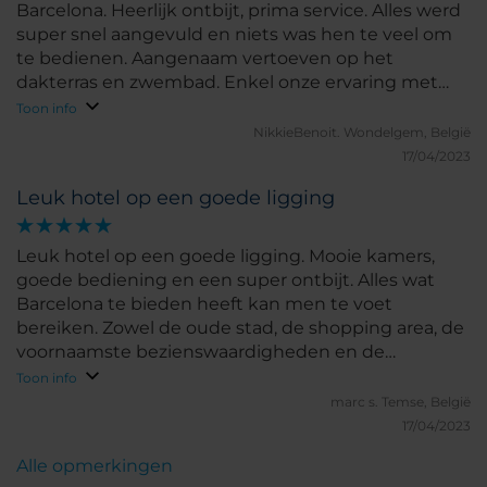
Barcelona. Heerlijk ontbijt, prima service. Alles werd
super snel aangevuld en niets was hen te veel om
te bedienen. Aangenaam vertoeven op het
dakterras en zwembad. Enkel onze ervaring met
het restaurant viel wat tegen. (Pizza calzone was
Toon info
nog rauw vanbinnen en kaas helemaal niet
NikkieBenoit.
Wondelgem, België
gesmolten, ook de andere pizza's waren niet geheel
17/04/2023
gaar) Het personeel (overigens hier het minst
Leuk hotel op een goede ligging
vriendelijk i.v.g. het gehele hotel) had hier ook
helemaal geen oog voor precies. Nochtans
overduidelijk bij het afruimen dat er nog veel over
Leuk hotel op een goede ligging. Mooie kamers,
was. Voor de rest wel super tevreden vh hotel en
goede bediening en een super ontbijt. Alles wat
zeker een aanrader.
Barcelona te bieden heeft kan men te voet
bereiken. Zowel de oude stad, de shopping area, de
voornaamste bezienswaardigheden en de
stranden.Bij een toekomstig bezoek aan Barcelona
Toon info
gaan wij hier zeker terug.
marc s.
Temse, België
17/04/2023
Alle opmerkingen